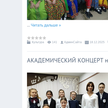
...
Читать дальше »
Культура
141
АдминСайта
18.12.2025
АКАДЕМИЧЕСКИЙ КОНЦЕРТ на