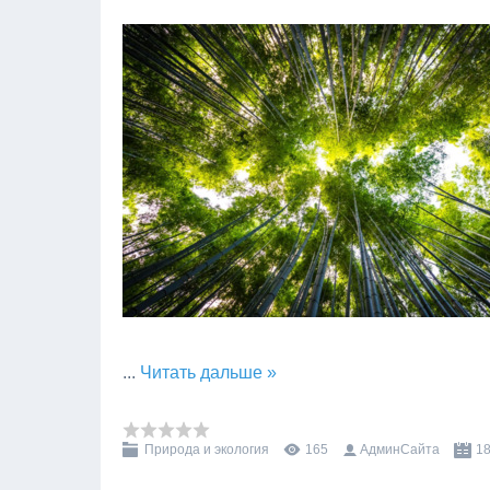
...
Читать дальше »
Природа и экология
165
АдминСайта
18