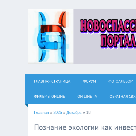
ГЛАВНАЯ СТРАНИЦА
ФОРУМ
ФОТОАЛЬБОМ
ФИЛЬМЫ ОNLINE
ON LINE TV
ОБРАТНАЯ СВЯ
Главная
»
2025
»
Декабрь
»
18
Познание экологии как инвес