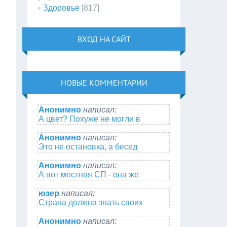
Здоровье
[817]
ВХОД НА САЙТ
НОВЫЕ КОММЕНТАРИИ
Анонимно
написал:
А цвет? Похуже не могли в
Анонимно
написал:
Это не остановка, а бесед
Анонимно
написал:
А вот местная СП - она же
юзер
написал:
Страна должна знать своих
Анонимно
написал: