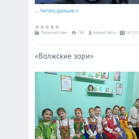
...
Читать дальше »
Происшествия
798
АдминСайта
18.12.
«Волжские зори»