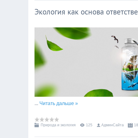
Экология как основа ответств
...
Читать дальше »
Природа и экология
125
АдминСайта
18