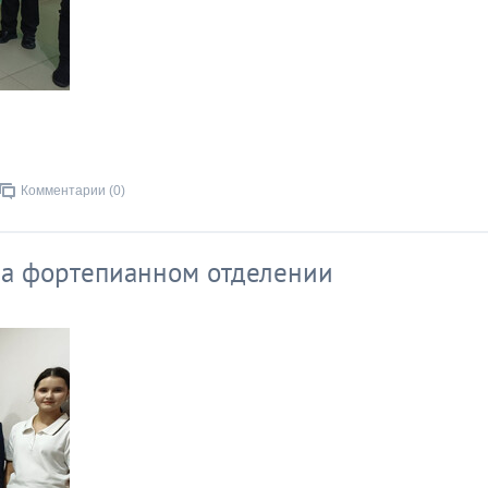
Комментарии (0)
 фортепианном отделении