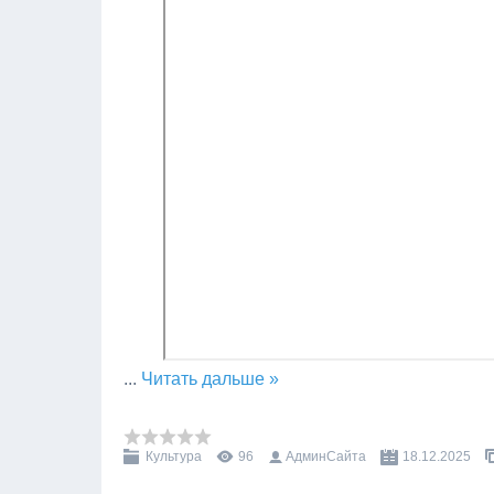
...
Читать дальше »
Культура
96
АдминСайта
18.12.2025