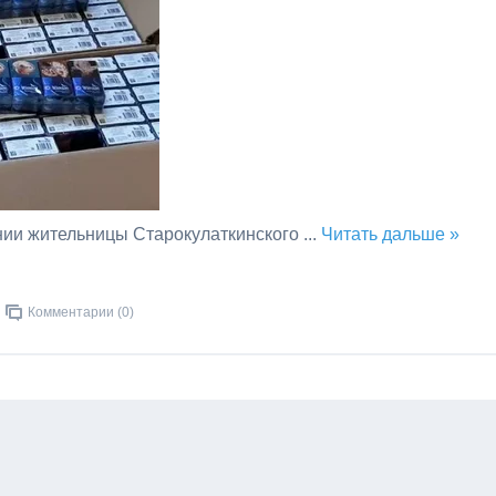
нии жительницы Старокулаткинского
...
Читать дальше »
Комментарии (0)