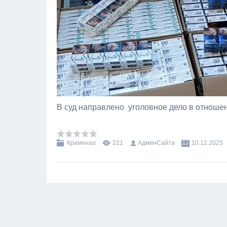
В суд направлено уголовное дело в отноше
Криминал
221
АдминСайта
10.12.2025