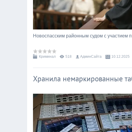
Новоспасским районным судом с участием 
Криминал
518
АдминСайта
10.12.2025
Хранила немаркированные та