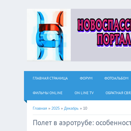
ГЛАВНАЯ СТРАНИЦА
ФОРУМ
ФОТОАЛЬБОМ
ФИЛЬМЫ ОNLINE
ON LINE TV
ОБРАТНАЯ СВЯ
Главная
»
2025
»
Декабрь
»
10
Полет в аэротрубе: особеннос