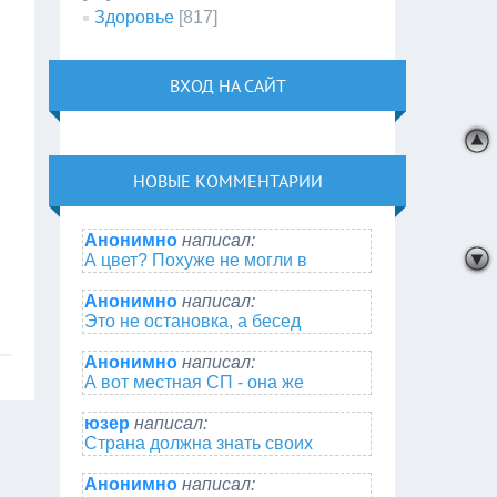
Здоровье
[817]
ВХОД НА САЙТ
НОВЫЕ КОММЕНТАРИИ
Анонимно
написал:
А цвет? Похуже не могли в
Анонимно
написал:
Это не остановка, а бесед
Анонимно
написал:
А вот местная СП - она же
юзер
написал:
Страна должна знать своих
Анонимно
написал: