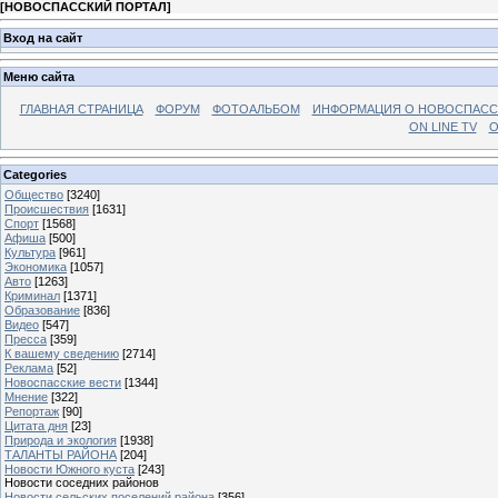
[
НОВОСПАССКИЙ ПОРТАЛ
]
Вход на сайт
Меню сайта
ГЛАВНАЯ СТРАНИЦА
ФОРУМ
ФОТОАЛЬБОМ
ИНФОРМАЦИЯ О НОВОСПАС
ON LINE TV
О
Categories
Общество
[3240]
Происшествия
[1631]
Спорт
[1568]
Афиша
[500]
Культура
[961]
Экономика
[1057]
Авто
[1263]
Криминал
[1371]
Образование
[836]
Видео
[547]
Пресса
[359]
К вашему сведению
[2714]
Реклама
[52]
Новоспасские вести
[1344]
Мнение
[322]
Репортаж
[90]
Цитата дня
[23]
Природа и экология
[1938]
ТАЛАНТЫ РАЙОНА
[204]
Новости Южного куста
[243]
Новости соседних районов
Новости сельских поселений района
[356]