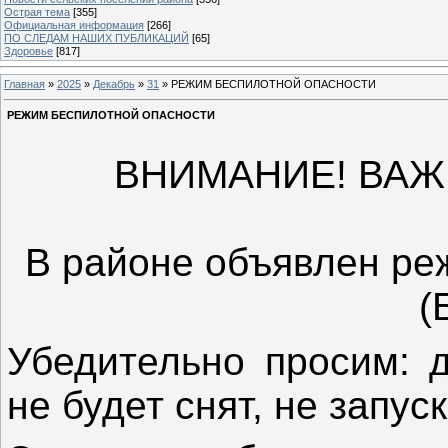
Острая тема
[355]
Официальная информация
[266]
ПО СЛЕДАМ НАШИХ ПУБЛИКАЦИЙ
[65]
Здоровье
[817]
Главная
»
2025
»
Декабрь
»
31
» РЕЖИМ БЕСПИЛОТНОЙ ОПАСНОСТИ
РЕЖИМ БЕСПИЛОТНОЙ ОПАСНОСТИ
ВНИМАНИЕ! ВА
В районе объявлен ре
(
Убедительно просим: д
не будет снят, не запу