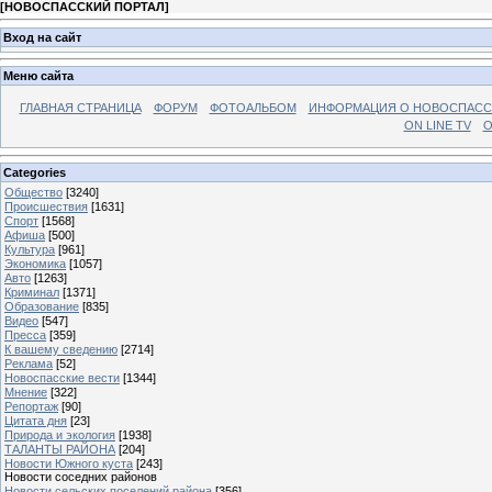
[
НОВОСПАССКИЙ ПОРТАЛ
]
Вход на сайт
Меню сайта
ГЛАВНАЯ СТРАНИЦА
ФОРУМ
ФОТОАЛЬБОМ
ИНФОРМАЦИЯ О НОВОСПАС
ON LINE TV
О
Categories
Общество
[3240]
Происшествия
[1631]
Спорт
[1568]
Афиша
[500]
Культура
[961]
Экономика
[1057]
Авто
[1263]
Криминал
[1371]
Образование
[835]
Видео
[547]
Пресса
[359]
К вашему сведению
[2714]
Реклама
[52]
Новоспасские вести
[1344]
Мнение
[322]
Репортаж
[90]
Цитата дня
[23]
Природа и экология
[1938]
ТАЛАНТЫ РАЙОНА
[204]
Новости Южного куста
[243]
Новости соседних районов
Новости сельских поселений района
[356]