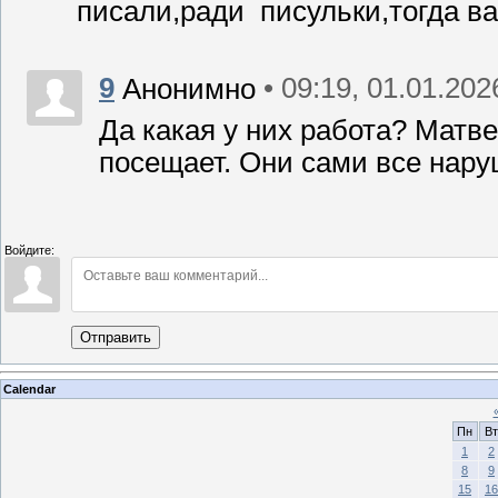
писали,ради писульки,тогда в
9
• 09:19, 01.01.202
Анонимно
Да какая у них работа? Матв
посещает. Они сами все нару
Войдите:
Отправить
Calendar
Пн
Вт
1
2
8
9
15
16