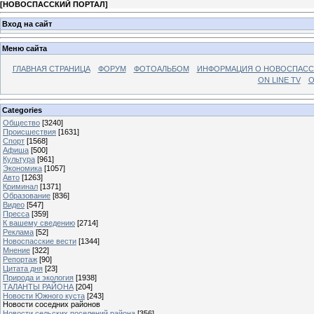
[
НОВОСПАССКИЙ ПОРТАЛ
]
Вход на сайт
Меню сайта
ГЛАВНАЯ СТРАНИЦА
ФОРУМ
ФОТОАЛЬБОМ
ИНФОРМАЦИЯ О НОВОСПАС
ON LINE TV
О
Categories
Общество
[3240]
Происшествия
[1631]
Спорт
[1568]
Афиша
[500]
Культура
[961]
Экономика
[1057]
Авто
[1263]
Криминал
[1371]
Образование
[836]
Видео
[547]
Пресса
[359]
К вашему сведению
[2714]
Реклама
[52]
Новоспасские вести
[1344]
Мнение
[322]
Репортаж
[90]
Цитата дня
[23]
Природа и экология
[1938]
ТАЛАНТЫ РАЙОНА
[204]
Новости Южного куста
[243]
Новости соседних районов
Новости сельских поселений района
[356]