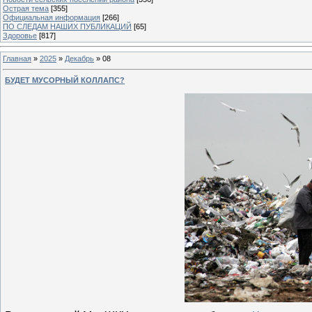
Острая тема
[355]
Официальная информация
[266]
ПО СЛЕДАМ НАШИХ ПУБЛИКАЦИЙ
[65]
Здоровье
[817]
Главная
»
2025
»
Декабрь
»
08
БУДЕТ МУСОРНЫЙ КОЛЛАПС?