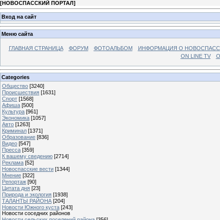
[
НОВОСПАССКИЙ ПОРТАЛ
]
Вход на сайт
Меню сайта
ГЛАВНАЯ СТРАНИЦА
ФОРУМ
ФОТОАЛЬБОМ
ИНФОРМАЦИЯ О НОВОСПАС
ON LINE TV
О
Categories
Общество
[3240]
Происшествия
[1631]
Спорт
[1568]
Афиша
[500]
Культура
[961]
Экономика
[1057]
Авто
[1263]
Криминал
[1371]
Образование
[836]
Видео
[547]
Пресса
[359]
К вашему сведению
[2714]
Реклама
[52]
Новоспасские вести
[1344]
Мнение
[322]
Репортаж
[90]
Цитата дня
[23]
Природа и экология
[1938]
ТАЛАНТЫ РАЙОНА
[204]
Новости Южного куста
[243]
Новости соседних районов
Новости сельских поселений района
[356]