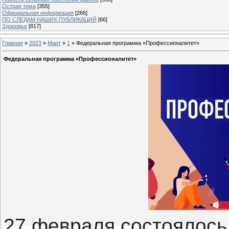
Острая тема
[355]
Официальная информация
[266]
ПО СЛЕДАМ НАШИХ ПУБЛИКАЦИЙ
[66]
Здоровье
[817]
Главная
»
2023
»
Март
»
1
» Федеральная программа «Профессионалитет»
Федеральная программа «Профессионалитет»
27 февраля состоялось