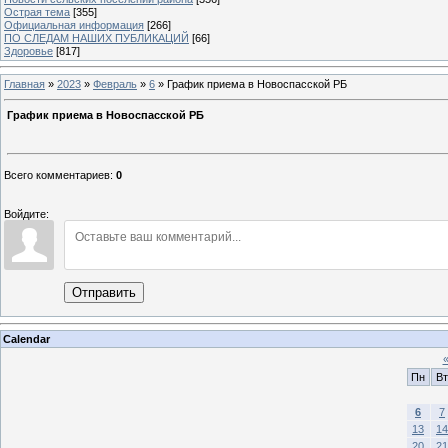
Острая тема
[355]
Официальная информация
[266]
ПО СЛЕДАМ НАШИХ ПУБЛИКАЦИЙ
[66]
Здоровье
[817]
Главная
»
2023
»
Февраль
»
6
» График приема в Новоспасской РБ
График приема в Новоспасской РБ
Всего комментариев
:
0
Войдите:
Отправить
Calendar
Пн
Вт
6
7
13
14
20
21