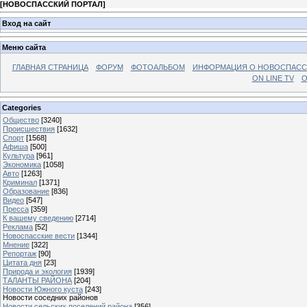
[
НОВОСПАССКИЙ ПОРТАЛ
]
Вход на сайт
Меню сайта
ГЛАВНАЯ СТРАНИЦА
ФОРУМ
ФОТОАЛЬБОМ
ИНФОРМАЦИЯ О НОВОСПАС
ON LINE TV
О
Categories
Общество
[3240]
Происшествия
[1632]
Спорт
[1568]
Афиша
[500]
Культура
[961]
Экономика
[1058]
Авто
[1263]
Криминал
[1371]
Образование
[836]
Видео
[547]
Пресса
[359]
К вашему сведению
[2714]
Реклама
[52]
Новоспасские вести
[1344]
Мнение
[322]
Репортаж
[90]
Цитата дня
[23]
Природа и экология
[1939]
ТАЛАНТЫ РАЙОНА
[204]
Новости Южного куста
[243]
Новости соседних районов
Новости сельских поселений района
[356]