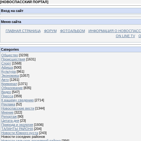
[
НОВОСПАССКИЙ ПОРТАЛ
]
Вход на сайт
Меню сайта
ГЛАВНАЯ СТРАНИЦА
ФОРУМ
ФОТОАЛЬБОМ
ИНФОРМАЦИЯ О НОВОСПАС
ON LINE TV
О
Categories
Общество
[3239]
Происшествия
[1631]
Спорт
[1568]
Афиша
[500]
Культура
[961]
Экономика
[1057]
Авто
[1261]
Криминал
[1371]
Образование
[835]
Видео
[547]
Пресса
[359]
К вашему сведению
[2714]
Реклама
[52]
Новоспасские вести
[1344]
Мнение
[322]
Репортаж
[90]
Цитата дня
[23]
Природа и экология
[1936]
ТАЛАНТЫ РАЙОНА
[204]
Новости Южного куста
[243]
Новости соседних районов
Новости сельских поселений района
[356]