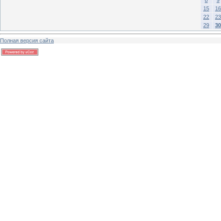
15
16
22
23
29
30
Полная версия сайта