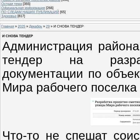
Острая тема
[355]
Официальная информация
[266]
ПО СЛЕДАМ НАШИХ ПУБЛИКАЦИЙ
[65]
Здоровье
[817]
Главная
»
2025
»
Декабрь
»
29
» И СНОВА ТЕНДЕР
И СНОВА ТЕНДЕР
Администрация района
тендер на разраб
документации по объек
Мира рабочего поселка
Что-то не спешат соис