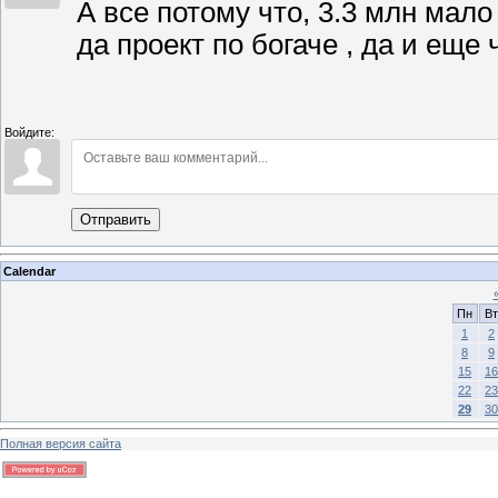
А все потому что, 3.3 млн мало
да проект по богаче , да и еще 
Войдите:
Отправить
Calendar
Пн
Вт
1
2
8
9
15
16
22
23
29
30
Полная версия сайта