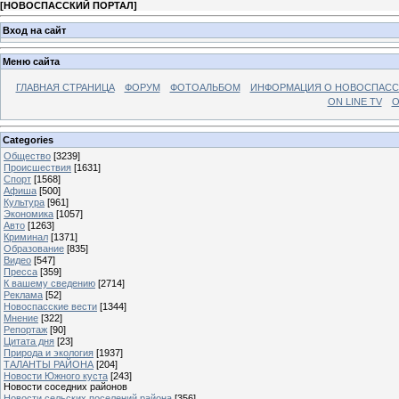
[
НОВОСПАССКИЙ ПОРТАЛ
]
Вход на сайт
Меню сайта
ГЛАВНАЯ СТРАНИЦА
ФОРУМ
ФОТОАЛЬБОМ
ИНФОРМАЦИЯ О НОВОСПАС
ON LINE TV
О
Categories
Общество
[3239]
Происшествия
[1631]
Спорт
[1568]
Афиша
[500]
Культура
[961]
Экономика
[1057]
Авто
[1263]
Криминал
[1371]
Образование
[835]
Видео
[547]
Пресса
[359]
К вашему сведению
[2714]
Реклама
[52]
Новоспасские вести
[1344]
Мнение
[322]
Репортаж
[90]
Цитата дня
[23]
Природа и экология
[1937]
ТАЛАНТЫ РАЙОНА
[204]
Новости Южного куста
[243]
Новости соседних районов
Новости сельских поселений района
[356]