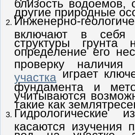
близость водоемов, 
другие природные ос
Инженерно-геолог
включают в себя 
структуры грунта н
определение его нес
проверку наличия
играет ключ
участка
фундамента и мето
учитываются возможн
такие как землятресе
Гидрологические и
касаются изучения 
вод на участке, 