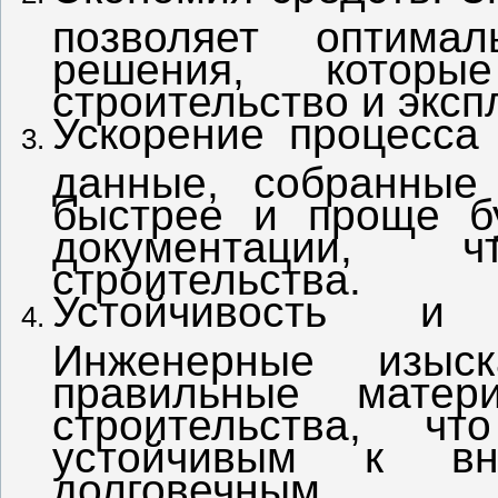
позволяет оптима
решения, котор
строительство и эксп
Ускорение процесса 
данные, собранные
быстрее и проще бу
документации, 
строительства.
Устойчивость и 
Инженерные изыск
правильные матер
строительства, ч
устойчивым к вн
долговечным.