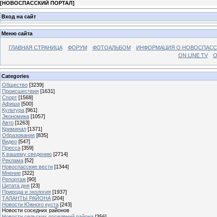
[
НОВОСПАССКИЙ ПОРТАЛ
]
Вход на сайт
Меню сайта
ГЛАВНАЯ СТРАНИЦА
ФОРУМ
ФОТОАЛЬБОМ
ИНФОРМАЦИЯ О НОВОСПАС
ON LINE TV
О
Categories
Общество
[3239]
Происшествия
[1631]
Спорт
[1568]
Афиша
[500]
Культура
[961]
Экономика
[1057]
Авто
[1263]
Криминал
[1371]
Образование
[835]
Видео
[547]
Пресса
[359]
К вашему сведению
[2714]
Реклама
[52]
Новоспасские вести
[1344]
Мнение
[322]
Репортаж
[90]
Цитата дня
[23]
Природа и экология
[1937]
ТАЛАНТЫ РАЙОНА
[204]
Новости Южного куста
[243]
Новости соседних районов
Новости сельских поселений района
[356]