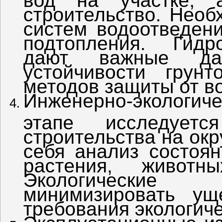
строительство. Необ
систем водоотведени
подтопления. Гидр
дают важные да
устойчивости грун
методов защиты от в
Инженерно-экологич
этапе исследуетс
строительства на ок
себя анализ состоян
растения, животн
Экологические
минимизировать ущ
требования экологиче