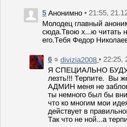
5
• 21:55, 21.1
Анонимно
Молодец главный аноним
сюда.Твою х...ю читать 
его.Тебя Федор Николаев
6
• 22:25,
divizia2008
Я СПЕЦИАЛЬНО БУДУ З
лезть!!! Терпите. Вы 
АДМИН меня не заблок
ты немного был бы вни
что ко многим мои ид
действует в правильно
Так что не ной...а тер