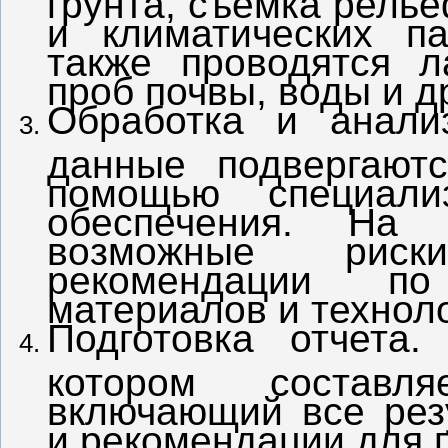
и климатических п
также проводятся л
проб почвы, воды и д
Обработка и анали
данные подвергают
помощью специализ
обеспечения. На 
возможные риск
рекомендации по
материалов и техноло
Подготовка отчета.
котором составля
включающий все рез
и рекомендации для 