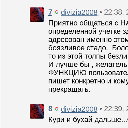
7
• 22:38,
divizia2008
Приятно общаться с
определенной учетке зд
адресован именно этому
боязливое стадо. Болот
то из этой толпы безлик
И лучше бы , желате
ФУНКЦИЮ пользователей
пишет конкретно и кому
прекращать.
8
• 22:39,
divizia2008
Кури и бухай дальше...О