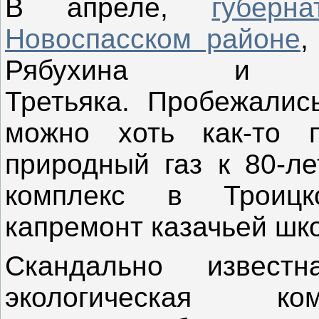
В апреле,
губер
Новоспасском районе
,
Рябухина и д
Третьяка. Пробежалис
можно хоть как-то п
природный газ к 80-л
комплекс в Троицк
капремонт казачьей ш
Скандально извест
экологическая ком