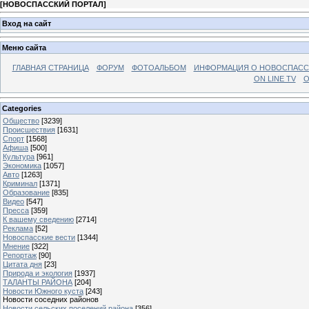
[
НОВОСПАССКИЙ ПОРТАЛ
]
Вход на сайт
Меню сайта
ГЛАВНАЯ СТРАНИЦА
ФОРУМ
ФОТОАЛЬБОМ
ИНФОРМАЦИЯ О НОВОСПАС
ON LINE TV
О
Categories
Общество
[3239]
Происшествия
[1631]
Спорт
[1568]
Афиша
[500]
Культура
[961]
Экономика
[1057]
Авто
[1263]
Криминал
[1371]
Образование
[835]
Видео
[547]
Пресса
[359]
К вашему сведению
[2714]
Реклама
[52]
Новоспасские вести
[1344]
Мнение
[322]
Репортаж
[90]
Цитата дня
[23]
Природа и экология
[1937]
ТАЛАНТЫ РАЙОНА
[204]
Новости Южного куста
[243]
Новости соседних районов
Новости сельских поселений района
[356]