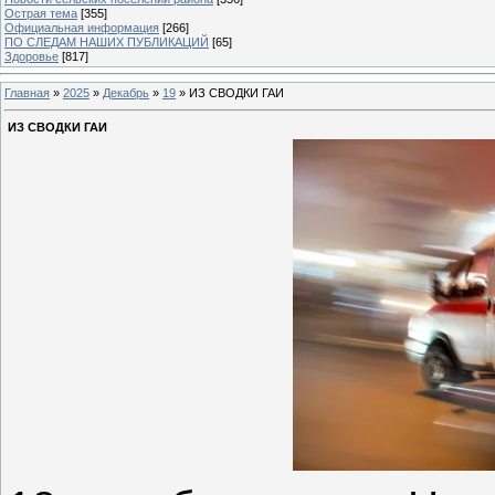
Острая тема
[355]
Официальная информация
[266]
ПО СЛЕДАМ НАШИХ ПУБЛИКАЦИЙ
[65]
Здоровье
[817]
Главная
»
2025
»
Декабрь
»
19
» ИЗ СВОДКИ ГАИ
ИЗ СВОДКИ ГАИ