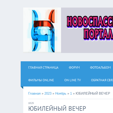
ГЛАВНАЯ СТРАНИЦА
ФОРУМ
ФОТОАЛЬБОМ
ФИЛЬМЫ ОNLINE
ON LINE TV
ОБРАТНАЯ СВЯ
Главная
»
2023
»
Ноябрь
»
1
»
ЮБИЛЕЙНЫЙ ВЕЧЕР
10:25
ЮБИЛЕЙНЫЙ ВЕЧЕР