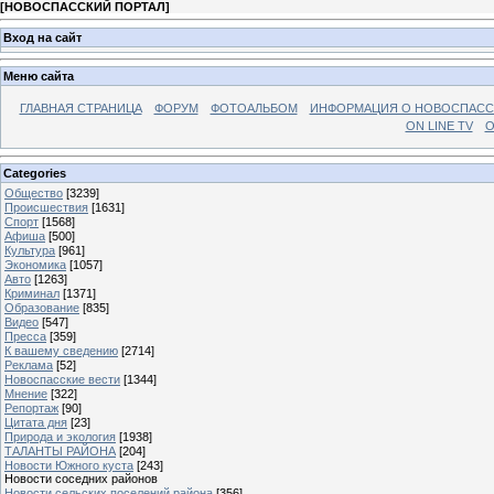
[
НОВОСПАССКИЙ ПОРТАЛ
]
Вход на сайт
Меню сайта
ГЛАВНАЯ СТРАНИЦА
ФОРУМ
ФОТОАЛЬБОМ
ИНФОРМАЦИЯ О НОВОСПАС
ON LINE TV
О
Categories
Общество
[3239]
Происшествия
[1631]
Спорт
[1568]
Афиша
[500]
Культура
[961]
Экономика
[1057]
Авто
[1263]
Криминал
[1371]
Образование
[835]
Видео
[547]
Пресса
[359]
К вашему сведению
[2714]
Реклама
[52]
Новоспасские вести
[1344]
Мнение
[322]
Репортаж
[90]
Цитата дня
[23]
Природа и экология
[1938]
ТАЛАНТЫ РАЙОНА
[204]
Новости Южного куста
[243]
Новости соседних районов
Новости сельских поселений района
[356]