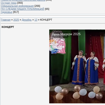
Острая тема
[355]
Официальная информация
[266]
ПО СЛЕДАМ НАШИХ ПУБЛИКАЦИЙ
[65]
Здоровье
[817]
Главная
»
2025
»
Декабрь
»
13
» КОНЦЕРТ
КОНЦЕРТ