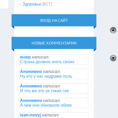
Здоровье
[817]
ВХОД НА САЙТ
НОВЫЕ КОММЕНТАРИИ
юзер
написал:
Страна должна знать своих
Анонимно
написал:
Ну кто у нас недрами поль
Анонимно
написал:
И что же это за такая сек
Анонимно
написал:
А чем они обновили облик
ivan-novyj
написал: