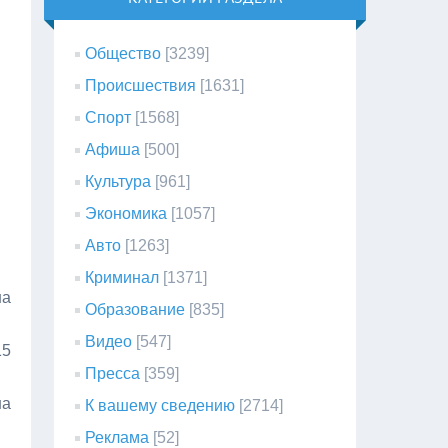
Общество
[3239]
Происшествия
[1631]
Спорт
[1568]
Афиша
[500]
Культура
[961]
Экономика
[1057]
Авто
[1263]
Криминал
[1371]
на
Образование
[835]
Видео
[547]
15
Пресса
[359]
на
К вашему сведению
[2714]
Реклама
[52]