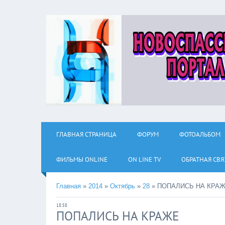
ГЛАВНАЯ СТРАНИЦА
ФОРУМ
ФОТОАЛЬБОМ
ФИЛЬМЫ ОNLINE
ON LINE TV
ОБРАТНАЯ СВЯ
Главная
»
2014
»
Октябрь
»
28
»
ПОПАЛИСЬ НА КРА
18:58
ПОПАЛИСЬ НА КРАЖЕ