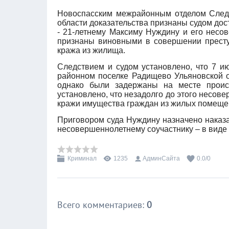
Новоспасским межрайонным отделом Следс
области доказательства признаны судом до
- 21-летнему Максиму Нуждину и его несов
признаны виновными в совершении престу
кража из жилища.
Следствием и судом установлено, что 7 и
районном поселке Радищево Ульяновской о
однако были задержаны на месте происш
установлено, что незадолго до этого несов
кражи имущества граждан из жилых помеще
Приговором суда Нуждину назначено наказа
несовершеннолетнему соучастнику – в виде 
Криминал
1235
АдминСайта
0.0
/
0
Всего комментариев
:
0