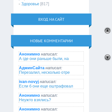
Здоровье
[817]
ВХОД НА САЙТ
НОВЫЕ КОММЕНТАРИИ
Анонимно
написал:
А где они раньше были, на
АдминСайта
написал:
Перезалил, несколько отре
ivan-novyj
написал:
Если б они еще оштрафовал
Анонимно
написал:
Неужто взялись?
Анонимно
написал: