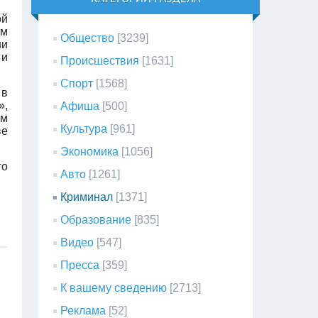
ой
ям
Общество
[3239]
ни
 и
Происшествия
[1631]
Спорт
[1568]
 в
»,
Афиша
[500]
ем
Культура
[961]
ве
Экономика
[1056]
го
Авто
[1261]
Криминал
[1371]
Образование
[835]
Видео
[547]
Пресса
[359]
К вашему сведению
[2713]
Реклама
[52]