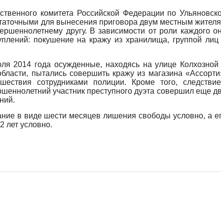
твенного комитета Российской Федерации по Ульяновск
статочными для вынесения приговора двум местным жител
ершеннолетнему другу. В зависимости от роли каждого о
плений: покушение на кражу из хранилища, группой лиц
юля 2014 года осужденные, находясь на улице Колхозной
бласти, пытались совершить кражу из магазина «Ассорти
ествия сотрудниками полиции. Кроме того, следстви
ершеннолетний участник преступного дуэта совершил еще д
ний.
ние в виде шести месяцев лишения свободы условно, а е
2 лет условно.