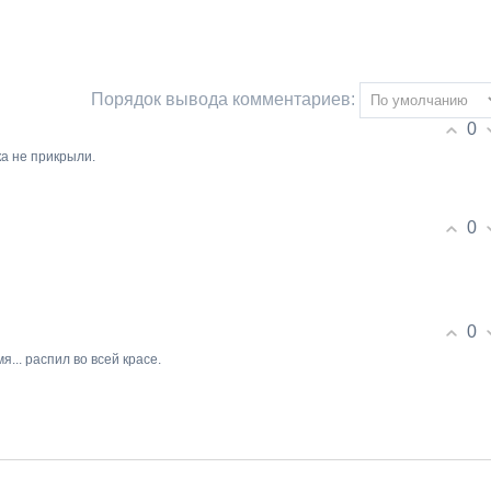
Порядок вывода комментариев:
0
ка не прикрыли.
0
0
я... распил во всей красе.