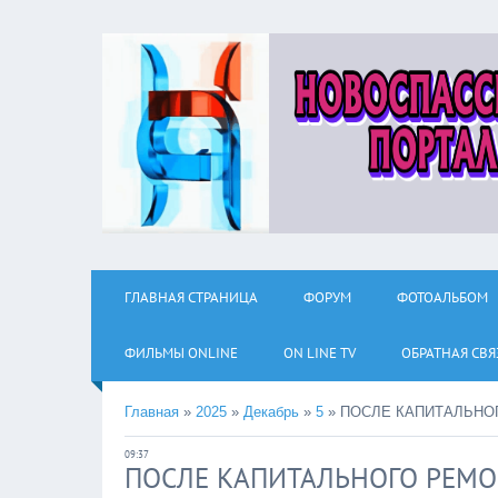
ГЛАВНАЯ СТРАНИЦА
ФОРУМ
ФОТОАЛЬБОМ
ФИЛЬМЫ ОNLINE
ON LINE TV
ОБРАТНАЯ СВЯ
Главная
»
2025
»
Декабрь
»
5
»
ПОСЛЕ КАПИТАЛЬНО
09:37
ПОСЛЕ КАПИТАЛЬНОГО РЕМ