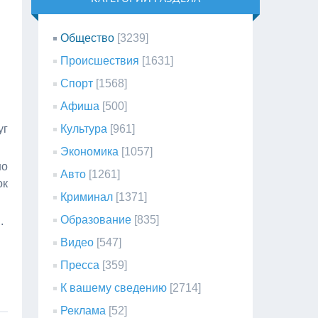
Общество
[3239]
Происшествия
[1631]
Спорт
[1568]
Афиша
[500]
уг
Культура
[961]
Экономика
[1057]
но
Авто
[1261]
ок
Криминал
[1371]
Образование
[835]
.
Видео
[547]
Пресса
[359]
К вашему сведению
[2714]
Реклама
[52]