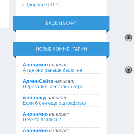
Здоровье
[817]
ВХОД НА САЙТ
НОВЫЕ КОММЕНТАРИИ
Анонимно
написал:
А где они раньше были, на
АдминСайта
написал:
Перезалил, несколько отре
ivan-novyj
написал:
Если б они еще оштрафовал
Анонимно
написал:
Неужто взялись?
Анонимно
написал: