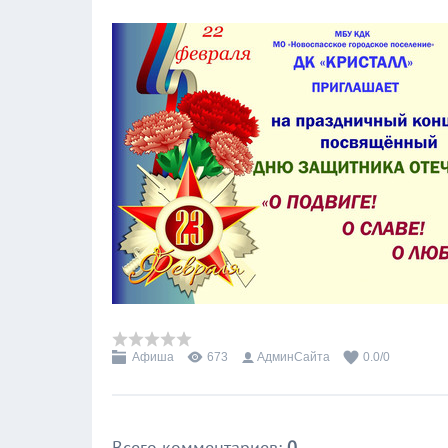
Афиша
673
АдминСайта
0.0
/
0
Всего комментариев
:
0