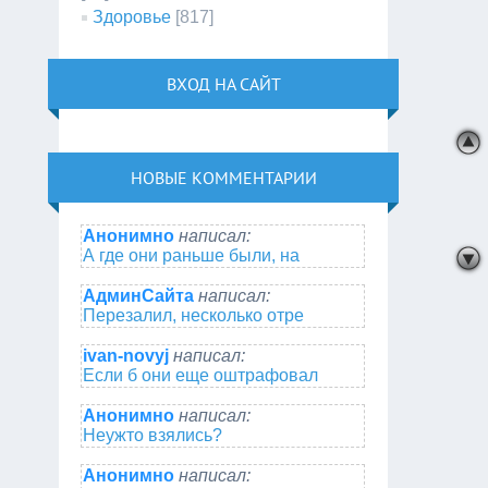
Здоровье
[817]
ВХОД НА САЙТ
НОВЫЕ КОММЕНТАРИИ
Анонимно
написал:
А где они раньше были, на
АдминСайта
написал:
Перезалил, несколько отре
ivan-novyj
написал:
Если б они еще оштрафовал
Анонимно
написал:
Неужто взялись?
Анонимно
написал: