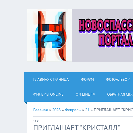
ГЛАВНАЯ СТРАНИЦА
ФОРУМ
ФОТОАЛЬБОМ
ФИЛЬМЫ ОNLINE
ON LINE TV
ОБРАТНАЯ СВЯ
Главная
»
2023
»
Февраль
»
21
»
ПРИГЛАШАЕТ "КРИС
12:41
ПРИГЛАШАЕТ "КРИСТАЛЛ"