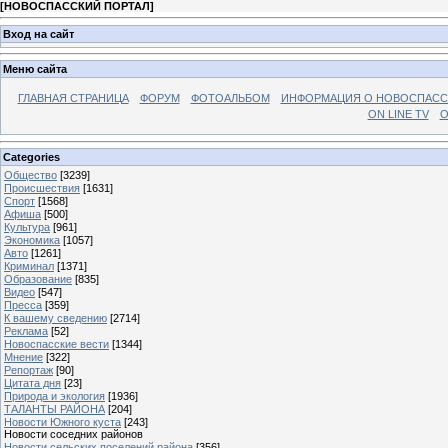
[
НОВОСПАССКИЙ ПОРТАЛ
]
Вход на сайт
Меню сайта
ГЛАВНАЯ СТРАНИЦА
ФОРУМ
ФОТОАЛЬБОМ
ИНФОРМАЦИЯ О НОВОСПАС
ON LINE TV
О
Categories
Общество
[3239]
Происшествия
[1631]
Спорт
[1568]
Афиша
[500]
Культура
[961]
Экономика
[1057]
Авто
[1261]
Криминал
[1371]
Образование
[835]
Видео
[547]
Пресса
[359]
К вашему сведению
[2714]
Реклама
[52]
Новоспасские вести
[1344]
Мнение
[322]
Репортаж
[90]
Цитата дня
[23]
Природа и экология
[1936]
ТАЛАНТЫ РАЙОНА
[204]
Новости Южного куста
[243]
Новости соседних районов
Новости сельских поселений района
[356]