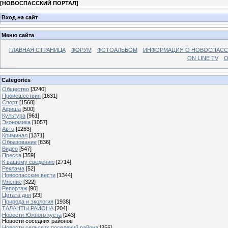
[
НОВОСПАССКИЙ ПОРТАЛ
]
Вход на сайт
Меню сайта
ГЛАВНАЯ СТРАНИЦА
ФОРУМ
ФОТОАЛЬБОМ
ИНФОРМАЦИЯ О НОВОСПАС
ON LINE TV
О
Categories
Общество
[3240]
Происшествия
[1631]
Спорт
[1568]
Афиша
[500]
Культура
[961]
Экономика
[1057]
Авто
[1263]
Криминал
[1371]
Образование
[836]
Видео
[547]
Пресса
[359]
К вашему сведению
[2714]
Реклама
[52]
Новоспасские вести
[1344]
Мнение
[322]
Репортаж
[90]
Цитата дня
[23]
Природа и экология
[1938]
ТАЛАНТЫ РАЙОНА
[204]
Новости Южного куста
[243]
Новости соседних районов
Новости сельских поселений района
[356]