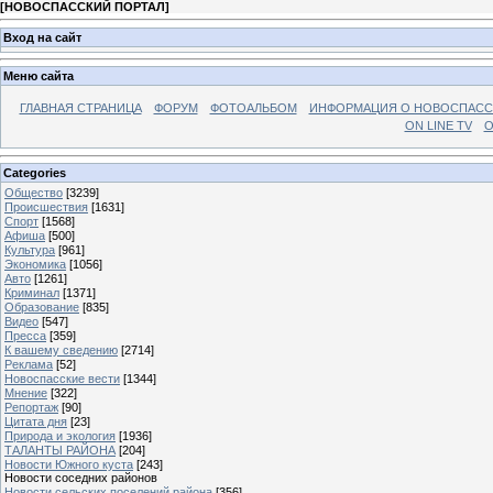
[
НОВОСПАССКИЙ ПОРТАЛ
]
Вход на сайт
Меню сайта
ГЛАВНАЯ СТРАНИЦА
ФОРУМ
ФОТОАЛЬБОМ
ИНФОРМАЦИЯ О НОВОСПАС
ON LINE TV
О
Categories
Общество
[3239]
Происшествия
[1631]
Спорт
[1568]
Афиша
[500]
Культура
[961]
Экономика
[1056]
Авто
[1261]
Криминал
[1371]
Образование
[835]
Видео
[547]
Пресса
[359]
К вашему сведению
[2714]
Реклама
[52]
Новоспасские вести
[1344]
Мнение
[322]
Репортаж
[90]
Цитата дня
[23]
Природа и экология
[1936]
ТАЛАНТЫ РАЙОНА
[204]
Новости Южного куста
[243]
Новости соседних районов
Новости сельских поселений района
[356]