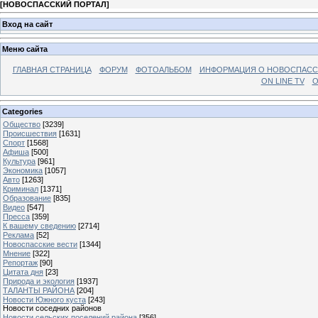
[
НОВОСПАССКИЙ ПОРТАЛ
]
Вход на сайт
Меню сайта
ГЛАВНАЯ СТРАНИЦА
ФОРУМ
ФОТОАЛЬБОМ
ИНФОРМАЦИЯ О НОВОСПАС
ON LINE TV
О
Categories
Общество
[3239]
Происшествия
[1631]
Спорт
[1568]
Афиша
[500]
Культура
[961]
Экономика
[1057]
Авто
[1263]
Криминал
[1371]
Образование
[835]
Видео
[547]
Пресса
[359]
К вашему сведению
[2714]
Реклама
[52]
Новоспасские вести
[1344]
Мнение
[322]
Репортаж
[90]
Цитата дня
[23]
Природа и экология
[1937]
ТАЛАНТЫ РАЙОНА
[204]
Новости Южного куста
[243]
Новости соседних районов
Новости сельских поселений района
[356]