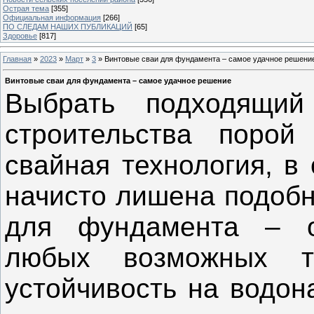
Острая тема
[355]
Официальная информация
[266]
ПО СЛЕДАМ НАШИХ ПУБЛИКАЦИЙ
[65]
Здоровье
[817]
Главная
»
2023
»
Март
»
3
» Винтовые сваи для фундамента – самое удачное решени
Винтовые сваи для фундамента – самое удачное решение
Выбрать подходящий
строительства порой
свайная технология, в 
начисто лишена подобн
для фундамента – о
любых возможных тр
устойчивость на водо