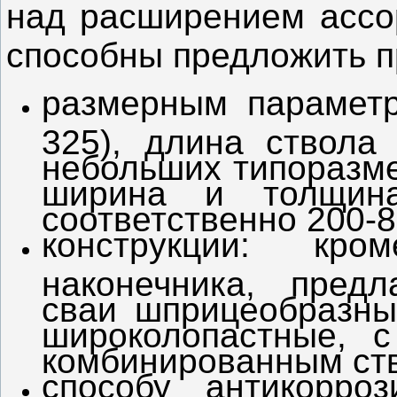
над расширением ассор
способны предложить п
размерным параметр
325), длина ствола 
небольших типоразме
ширина и толщина
соответственно 200-8
конструкции: кро
наконечника, предл
сваи шприцеобразные
широколопастные, 
комбинированным ств
способу антикорро