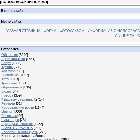
[
НОВОСПАССКИЙ ПОРТАЛ
]
Вход на сайт
Меню сайта
ГЛАВНАЯ СТРАНИЦА
ФОРУМ
ФОТОАЛЬБОМ
ИНФОРМАЦИЯ О НОВОСПАС
ON LINE TV
О
Categories
Общество
[3240]
Происшествия
[1631]
Спорт
[1568]
Афиша
[500]
Культура
[961]
Экономика
[1057]
Авто
[1263]
Криминал
[1371]
Образование
[835]
Видео
[547]
Пресса
[359]
К вашему сведению
[2714]
Реклама
[52]
Новоспасские вести
[1344]
Мнение
[322]
Репортаж
[90]
Цитата дня
[23]
Природа и экология
[1938]
ТАЛАНТЫ РАЙОНА
[204]
Новости Южного куста
[243]
Новости соседних районов
Новости сельских поселений района
[356]