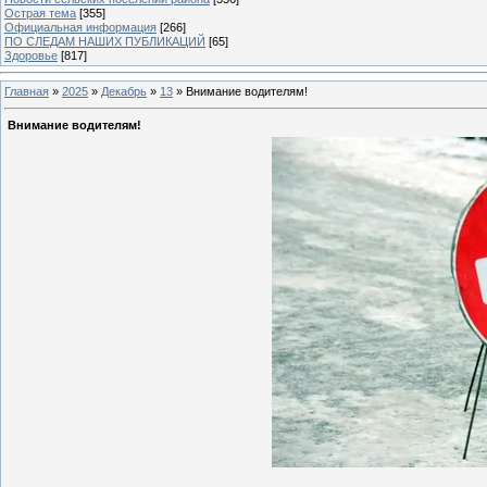
Острая тема
[355]
Официальная информация
[266]
ПО СЛЕДАМ НАШИХ ПУБЛИКАЦИЙ
[65]
Здоровье
[817]
Главная
»
2025
»
Декабрь
»
13
» Внимание водителям!
Внимание водителям!