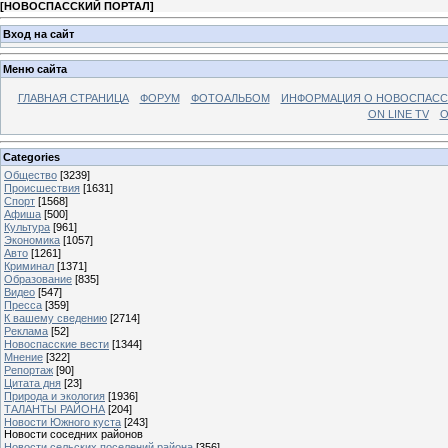
[
НОВОСПАССКИЙ ПОРТАЛ
]
Вход на сайт
Меню сайта
ГЛАВНАЯ СТРАНИЦА
ФОРУМ
ФОТОАЛЬБОМ
ИНФОРМАЦИЯ О НОВОСПАС
ON LINE TV
О
Categories
Общество
[3239]
Происшествия
[1631]
Спорт
[1568]
Афиша
[500]
Культура
[961]
Экономика
[1057]
Авто
[1261]
Криминал
[1371]
Образование
[835]
Видео
[547]
Пресса
[359]
К вашему сведению
[2714]
Реклама
[52]
Новоспасские вести
[1344]
Мнение
[322]
Репортаж
[90]
Цитата дня
[23]
Природа и экология
[1936]
ТАЛАНТЫ РАЙОНА
[204]
Новости Южного куста
[243]
Новости соседних районов
Новости сельских поселений района
[356]