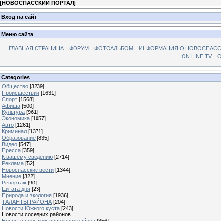
[
НОВОСПАССКИЙ ПОРТАЛ
]
Вход на сайт
Меню сайта
ГЛАВНАЯ СТРАНИЦА
ФОРУМ
ФОТОАЛЬБОМ
ИНФОРМАЦИЯ О НОВОСПАС
ON LINE TV
О
Categories
Общество
[3239]
Происшествия
[1631]
Спорт
[1568]
Афиша
[500]
Культура
[961]
Экономика
[1057]
Авто
[1261]
Криминал
[1371]
Образование
[835]
Видео
[547]
Пресса
[359]
К вашему сведению
[2714]
Реклама
[52]
Новоспасские вести
[1344]
Мнение
[322]
Репортаж
[90]
Цитата дня
[23]
Природа и экология
[1936]
ТАЛАНТЫ РАЙОНА
[204]
Новости Южного куста
[243]
Новости соседних районов
Новости сельских поселений района
[356]