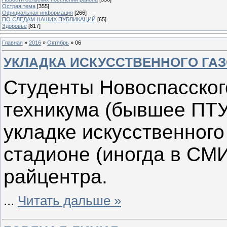
Острая тема
[355]
Официальная информация
[266]
ПО СЛЕДАМ НАШИХ ПУБЛИКАЦИЙ
[65]
Здоровье
[817]
Главная
»
2016
»
Октябрь
»
06
УКЛАДКА ИСКУССТВЕННОГО ГА
Студенты Новоспасског
техникума (бывшее ПТУ
укладке искусственного
стадионе (иногда в СМ
райцентра.
...
Читать дальше »