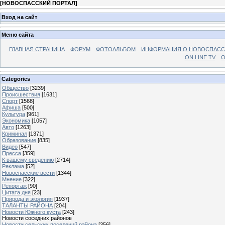
[
НОВОСПАССКИЙ ПОРТАЛ
]
Вход на сайт
Меню сайта
ГЛАВНАЯ СТРАНИЦА
ФОРУМ
ФОТОАЛЬБОМ
ИНФОРМАЦИЯ О НОВОСПАС
ON LINE TV
О
Categories
Общество
[3239]
Происшествия
[1631]
Спорт
[1568]
Афиша
[500]
Культура
[961]
Экономика
[1057]
Авто
[1263]
Криминал
[1371]
Образование
[835]
Видео
[547]
Пресса
[359]
К вашему сведению
[2714]
Реклама
[52]
Новоспасские вести
[1344]
Мнение
[322]
Репортаж
[90]
Цитата дня
[23]
Природа и экология
[1937]
ТАЛАНТЫ РАЙОНА
[204]
Новости Южного куста
[243]
Новости соседних районов
Новости сельских поселений района
[356]