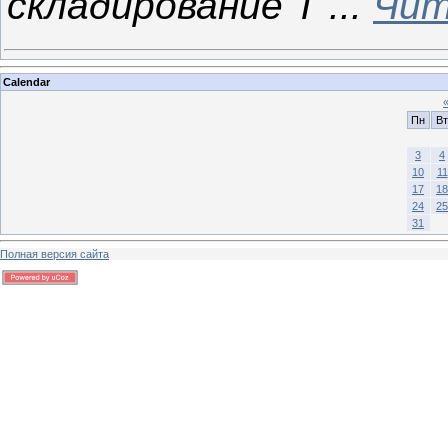
складирование Т
...
Чит
Calendar
Пн
Вт
3
4
10
11
17
18
24
25
31
Полная версия сайта