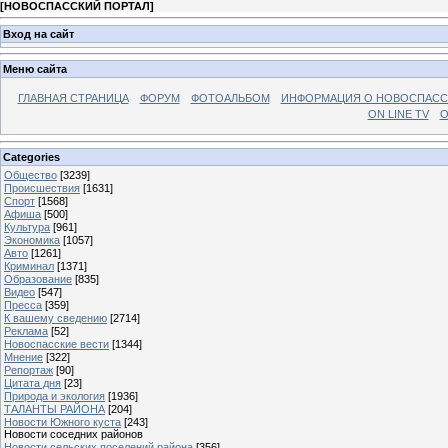
[
НОВОСПАССКИЙ ПОРТАЛ
]
Вход на сайт
Меню сайта
ГЛАВНАЯ СТРАНИЦА
ФОРУМ
ФОТОАЛЬБОМ
ИНФОРМАЦИЯ О НОВОСПАС
ON LINE TV
О
Categories
Общество
[3239]
Происшествия
[1631]
Спорт
[1568]
Афиша
[500]
Культура
[961]
Экономика
[1057]
Авто
[1261]
Криминал
[1371]
Образование
[835]
Видео
[547]
Пресса
[359]
К вашему сведению
[2714]
Реклама
[52]
Новоспасские вести
[1344]
Мнение
[322]
Репортаж
[90]
Цитата дня
[23]
Природа и экология
[1936]
ТАЛАНТЫ РАЙОНА
[204]
Новости Южного куста
[243]
Новости соседних районов
Новости сельских поселений района
[356]