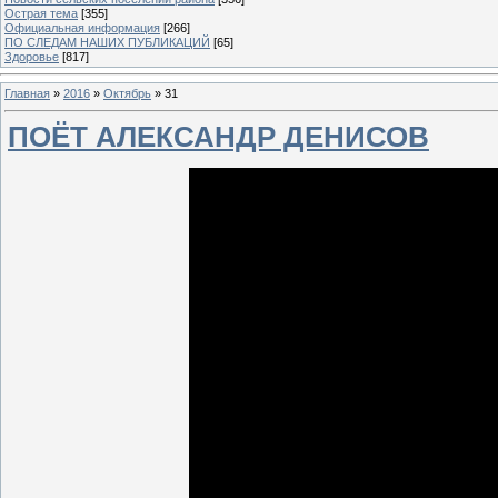
Острая тема
[355]
Официальная информация
[266]
ПО СЛЕДАМ НАШИХ ПУБЛИКАЦИЙ
[65]
Здоровье
[817]
Главная
»
2016
»
Октябрь
»
31
ПОЁТ АЛЕКСАНДР ДЕНИСОВ