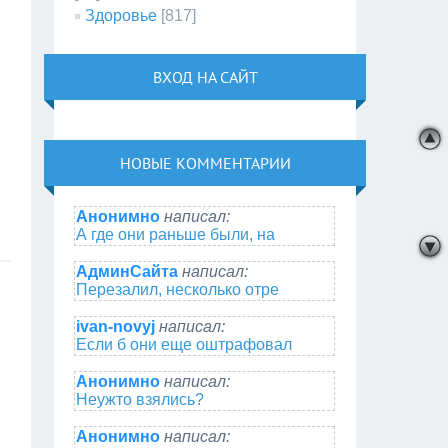
Здоровье
[817]
ВХОД НА САЙТ
НОВЫЕ КОММЕНТАРИИ
Анонимно
написал:
А где они раньше были, на
АдминСайта
написал:
Перезалил, несколько отре
ivan-novyj
написал:
Если б они еще оштрафовал
Анонимно
написал:
Неужто взялись?
Анонимно
написал: