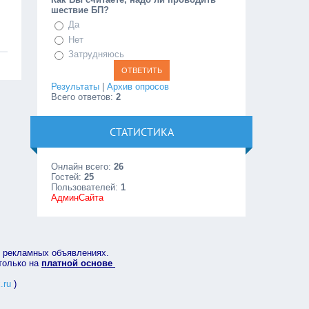
шествие БП?
Да
Нет
Затрудняюсь
Результаты
|
Архив опросов
Всего ответов:
2
СТАТИСТИКА
Онлайн всего:
26
Гостей:
25
Пользователей:
1
АдминСайта
в рекламных объявлениях.
 только на
платной основе
.ru
)