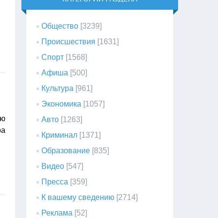
Общество
[3239]
Происшествия
[1631]
Спорт
[1568]
Афиша
[500]
Культура
[961]
Экономика
[1057]
ию
Авто
[1263]
ра
Криминал
[1371]
Образование
[835]
Видео
[547]
Пресса
[359]
К вашему сведению
[2714]
Реклама
[52]