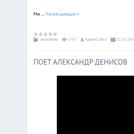
Ми
...
Читать дальше »
Экономика
1767
АдминСайта
12.10.201
ПОЕТ АЛЕКСАНДР ДЕНИСОВ