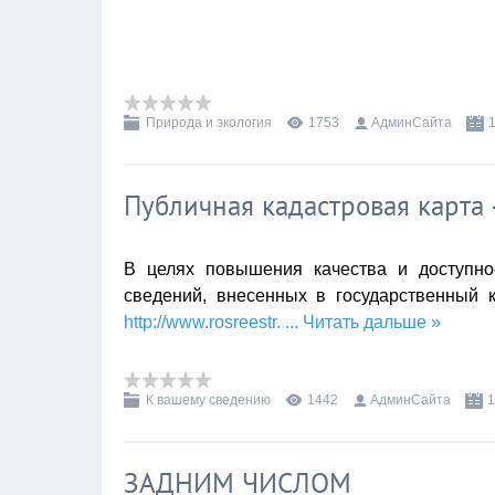
Природа и экология
1753
АдминСайта
Публичная кадастровая карта
В целях повышения качества и доступнос
сведений, внесенных в государственный 
http://www.rosreestr.
...
Читать дальше »
К вашему сведению
1442
АдминСайта
1
ЗАДНИМ ЧИСЛОМ