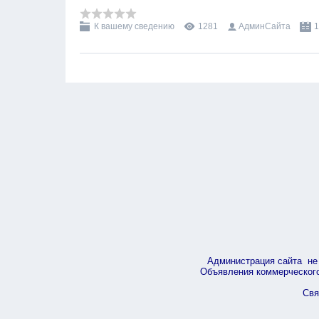
К вашему сведению
1281
АдминСайта
1
Администрация сайта не 
Объявления коммерческого 
Свя