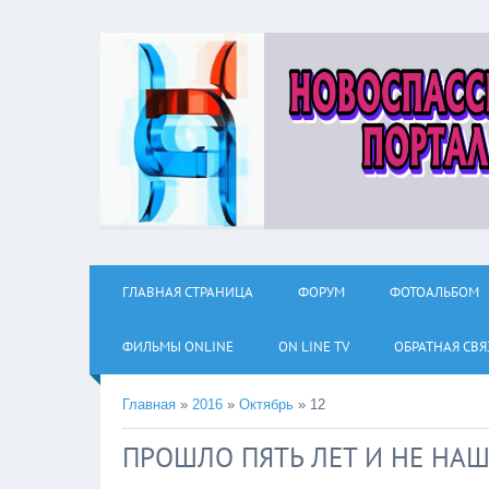
ГЛАВНАЯ СТРАНИЦА
ФОРУМ
ФОТОАЛЬБОМ
ФИЛЬМЫ ОNLINE
ON LINE TV
ОБРАТНАЯ СВЯ
Главная
»
2016
»
Октябрь
»
12
ПРОШЛО ПЯТЬ ЛЕТ И НЕ НА