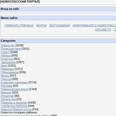
[
НОВОСПАССКИЙ ПОРТАЛ
]
Вход на сайт
Меню сайта
ГЛАВНАЯ СТРАНИЦА
ФОРУМ
ФОТОАЛЬБОМ
ИНФОРМАЦИЯ О НОВОСПАС
ON LINE TV
О
Categories
Общество
[3239]
Происшествия
[1631]
Спорт
[1568]
Афиша
[500]
Культура
[961]
Экономика
[1057]
Авто
[1261]
Криминал
[1371]
Образование
[835]
Видео
[547]
Пресса
[359]
К вашему сведению
[2714]
Реклама
[52]
Новоспасские вести
[1344]
Мнение
[322]
Репортаж
[90]
Цитата дня
[23]
Природа и экология
[1936]
ТАЛАНТЫ РАЙОНА
[204]
Новости Южного куста
[243]
Новости соседних районов
Новости сельских поселений района
[356]