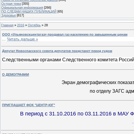
Острая тема
[355]
Официальная информация
[266]
ПО СЛЕДАМ НАШИХ ПУБЛИКАЦИЙ
[65]
Здоровье
[817]
Главная
»
2016
»
Октябрь
»
28
ООО «Ульяновскцентргаз» продавал газ населению по завышенным ценам
...
Читать дальше »
Депутат Новоспасского совета депутатов предстанет перед судом
Следственными органами Следственного комитета Росси
О ДЕМОГРАФИИ
Экран демографических показа
по отделу ЗАГС ад
ПРИГЛАШАЕТ ФОК "ЦЕНТР-ЮГ"
В период с 31.10.2016 по 03.11.2016 в МАУ
.