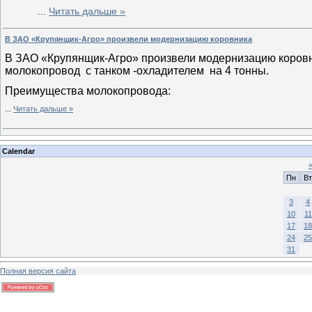
...
Читать дальше »
В ЗАО «Крупянщик-Агро» произвели модернизацию коровника
В ЗАО «Крупянщик-Агро» произвели модернизацию коровн
молокопровод с танком -охладителем на 4 тонны.
Преимущества молокопровода:
...
Читать дальше »
Calendar
Пн
Вт
3
4
10
11
17
18
24
25
31
Полная версия сайта