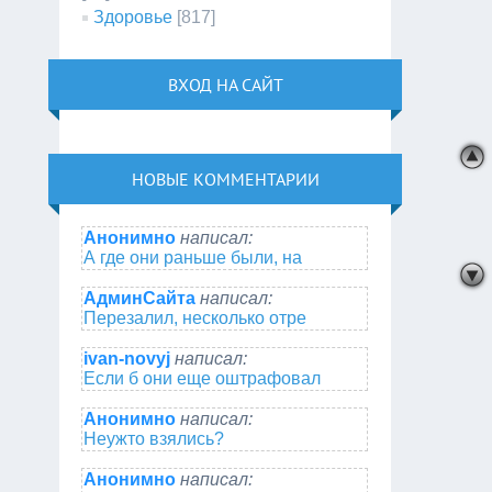
Здоровье
[817]
ВХОД НА САЙТ
НОВЫЕ КОММЕНТАРИИ
Анонимно
написал:
А где они раньше были, на
АдминСайта
написал:
Перезалил, несколько отре
ivan-novyj
написал:
Если б они еще оштрафовал
Анонимно
написал:
Неужто взялись?
Анонимно
написал: