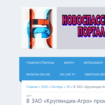
ГЛАВНАЯ СТРАНИЦА
ФОРУМ
ФОТОАЛЬБОМ
ФИЛЬМЫ ОNLINE
ON LINE TV
ОБРАТНАЯ СВЯ
Главная
»
2016
»
Октябрь
»
28
»
В ЗАО «Крупянщик-Аг
13:47
В ЗАО «Крупянщик-Агро» про