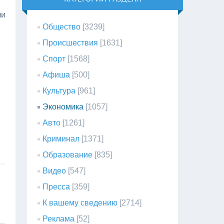
ли
Общество
[3239]
Происшествия
[1631]
Спорт
[1568]
Афиша
[500]
Культура
[961]
Экономика
[1057]
Авто
[1261]
Криминал
[1371]
Образование
[835]
Видео
[547]
Пресса
[359]
К вашему сведению
[2714]
Реклама
[52]