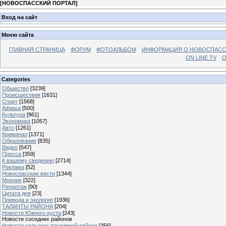
[
НОВОСПАССКИЙ ПОРТАЛ
]
Вход на сайт
Меню сайта
ГЛАВНАЯ СТРАНИЦА
ФОРУМ
ФОТОАЛЬБОМ
ИНФОРМАЦИЯ О НОВОСПАС
ON LINE TV
О
Categories
Общество
[3239]
Происшествия
[1631]
Спорт
[1568]
Афиша
[500]
Культура
[961]
Экономика
[1057]
Авто
[1261]
Криминал
[1371]
Образование
[835]
Видео
[547]
Пресса
[359]
К вашему сведению
[2714]
Реклама
[52]
Новоспасские вести
[1344]
Мнение
[322]
Репортаж
[90]
Цитата дня
[23]
Природа и экология
[1936]
ТАЛАНТЫ РАЙОНА
[204]
Новости Южного куста
[243]
Новости соседних районов
Новости сельских поселений района
[356]