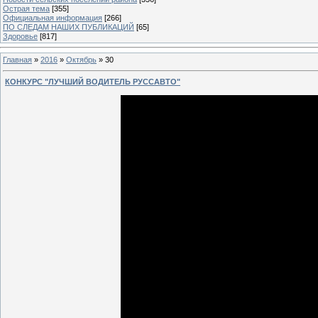
Острая тема
[355]
Официальная информация
[266]
ПО СЛЕДАМ НАШИХ ПУБЛИКАЦИЙ
[65]
Здоровье
[817]
Главная
»
2016
»
Октябрь
»
30
КОНКУРС "ЛУЧШИЙ ВОДИТЕЛЬ РУССАВТО"