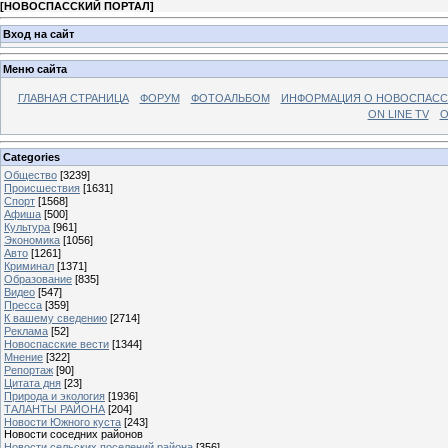
[
НОВОСПАССКИЙ ПОРТАЛ
]
Вход на сайт
Меню сайта
ГЛАВНАЯ СТРАНИЦА
ФОРУМ
ФОТОАЛЬБОМ
ИНФОРМАЦИЯ О НОВОСПАС
ON LINE TV
О
Categories
Общество
[3239]
Происшествия
[1631]
Спорт
[1568]
Афиша
[500]
Культура
[961]
Экономика
[1056]
Авто
[1261]
Криминал
[1371]
Образование
[835]
Видео
[547]
Пресса
[359]
К вашему сведению
[2714]
Реклама
[52]
Новоспасские вести
[1344]
Мнение
[322]
Репортаж
[90]
Цитата дня
[23]
Природа и экология
[1936]
ТАЛАНТЫ РАЙОНА
[204]
Новости Южного куста
[243]
Новости соседних районов
Новости сельских поселений района
[356]