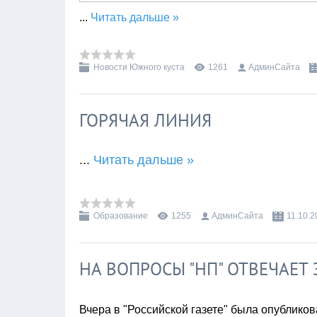
...
Читать дальше »
Новости Южного куста
1261
АдминСайта
ГОРЯЧАЯ ЛИНИЯ
...
Читать дальше »
Образование
1255
АдминСайта
11.10.2
НА ВОПРОСЫ "НП" ОТВЕЧАЕТ
Вчера в "Российской газете" была опубликов