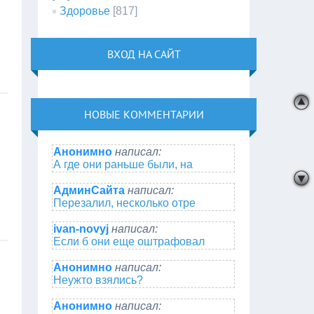
Здоровье
[817]
ВХОД НА САЙТ
НОВЫЕ КОММЕНТАРИИ
Анонимно
написал:
А где они раньше были, на
АдминСайта
написал:
Перезалил, несколько отре
ivan-novyj
написал:
Если б они еще оштрафовал
Анонимно
написал:
Неужто взялись?
Анонимно
написал: