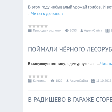
В этом году небывалый урожай грибов. И во
...
Читать дальше »
Природа и экология
2053
АдминСайта
ПОЙМАЛИ ЧЁРНОГО ЛЕСОРУ
В минувшую пятницу, в дежурную част
...
Читать
Криминал
1822
АдминСайта
11.10.2016
В РАДИЩЕВО В ГАРАЖЕ СГОР