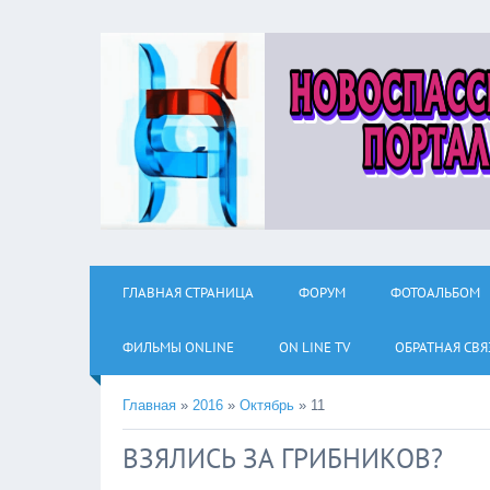
ГЛАВНАЯ СТРАНИЦА
ФОРУМ
ФОТОАЛЬБОМ
ФИЛЬМЫ ОNLINE
ON LINE TV
ОБРАТНАЯ СВЯ
Главная
»
2016
»
Октябрь
»
11
ВЗЯЛИСЬ ЗА ГРИБНИКОВ?