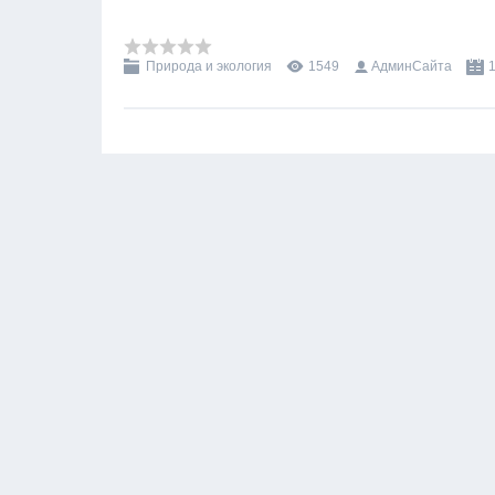
Природа и экология
1549
АдминСайта