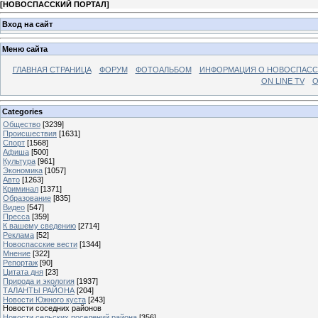
[
НОВОСПАССКИЙ ПОРТАЛ
]
Вход на сайт
Меню сайта
ГЛАВНАЯ СТРАНИЦА
ФОРУМ
ФОТОАЛЬБОМ
ИНФОРМАЦИЯ О НОВОСПАС
ON LINE TV
О
Categories
Общество
[3239]
Происшествия
[1631]
Спорт
[1568]
Афиша
[500]
Культура
[961]
Экономика
[1057]
Авто
[1263]
Криминал
[1371]
Образование
[835]
Видео
[547]
Пресса
[359]
К вашему сведению
[2714]
Реклама
[52]
Новоспасские вести
[1344]
Мнение
[322]
Репортаж
[90]
Цитата дня
[23]
Природа и экология
[1937]
ТАЛАНТЫ РАЙОНА
[204]
Новости Южного куста
[243]
Новости соседних районов
Новости сельских поселений района
[356]