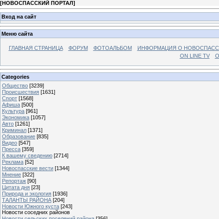
[
НОВОСПАССКИЙ ПОРТАЛ
]
Вход на сайт
Меню сайта
ГЛАВНАЯ СТРАНИЦА
ФОРУМ
ФОТОАЛЬБОМ
ИНФОРМАЦИЯ О НОВОСПАС
ON LINE TV
О
Categories
Общество
[3239]
Происшествия
[1631]
Спорт
[1568]
Афиша
[500]
Культура
[961]
Экономика
[1057]
Авто
[1261]
Криминал
[1371]
Образование
[835]
Видео
[547]
Пресса
[359]
К вашему сведению
[2714]
Реклама
[52]
Новоспасские вести
[1344]
Мнение
[322]
Репортаж
[90]
Цитата дня
[23]
Природа и экология
[1936]
ТАЛАНТЫ РАЙОНА
[204]
Новости Южного куста
[243]
Новости соседних районов
Новости сельских поселений района
[356]