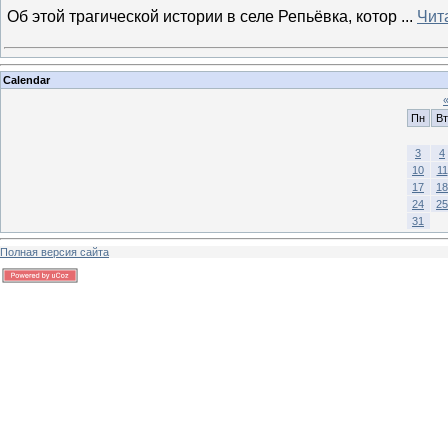
Об этой трагической истории в селе Репьёвка, котор
...
Чит
Calendar
Пн
Вт
3
4
10
11
17
18
24
25
31
Полная версия сайта