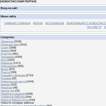
[
НОВОСПАССКИЙ ПОРТАЛ
]
Вход на сайт
Меню сайта
ГЛАВНАЯ СТРАНИЦА
ФОРУМ
ФОТОАЛЬБОМ
ИНФОРМАЦИЯ О НОВОСПАС
ON LINE TV
О
Categories
Общество
[3239]
Происшествия
[1631]
Спорт
[1568]
Афиша
[500]
Культура
[961]
Экономика
[1056]
Авто
[1261]
Криминал
[1371]
Образование
[835]
Видео
[547]
Пресса
[359]
К вашему сведению
[2713]
Реклама
[52]
Новоспасские вести
[1344]
Мнение
[322]
Репортаж
[90]
Цитата дня
[23]
Природа и экология
[1936]
ТАЛАНТЫ РАЙОНА
[204]
Новости Южного куста
[243]
Новости соседних районов
Новости сельских поселений района
[356]