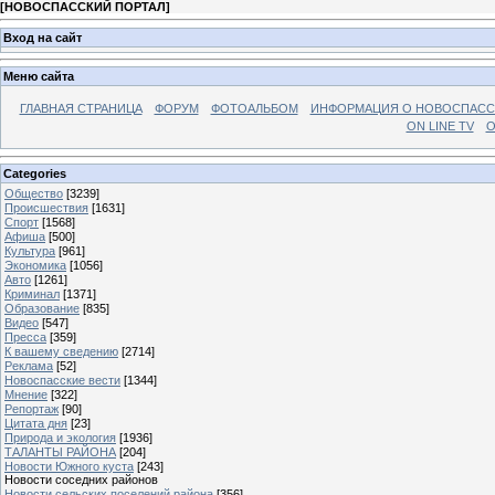
[
НОВОСПАССКИЙ ПОРТАЛ
]
Вход на сайт
Меню сайта
ГЛАВНАЯ СТРАНИЦА
ФОРУМ
ФОТОАЛЬБОМ
ИНФОРМАЦИЯ О НОВОСПАС
ON LINE TV
О
Categories
Общество
[3239]
Происшествия
[1631]
Спорт
[1568]
Афиша
[500]
Культура
[961]
Экономика
[1056]
Авто
[1261]
Криминал
[1371]
Образование
[835]
Видео
[547]
Пресса
[359]
К вашему сведению
[2714]
Реклама
[52]
Новоспасские вести
[1344]
Мнение
[322]
Репортаж
[90]
Цитата дня
[23]
Природа и экология
[1936]
ТАЛАНТЫ РАЙОНА
[204]
Новости Южного куста
[243]
Новости соседних районов
Новости сельских поселений района
[356]