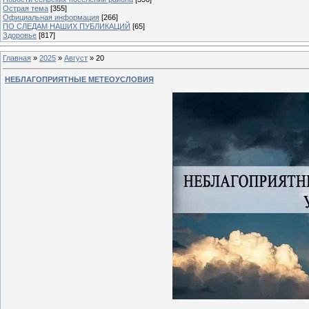
Острая тема
[355]
Официальная информация
[266]
ПО СЛЕДАМ НАШИХ ПУБЛИКАЦИЙ
[65]
Здоровье
[817]
Главная
»
2025
»
Август
»
20
НЕБЛАГОПРИЯТНЫЕ МЕТЕОУСЛОВИЯ