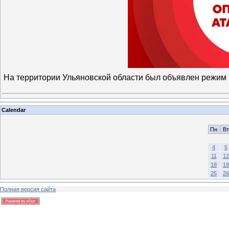
На территории Ульяновской области был объявлен режим
Calendar
Пн
Вт
4
5
11
12
18
19
25
26
Полная версия сайта