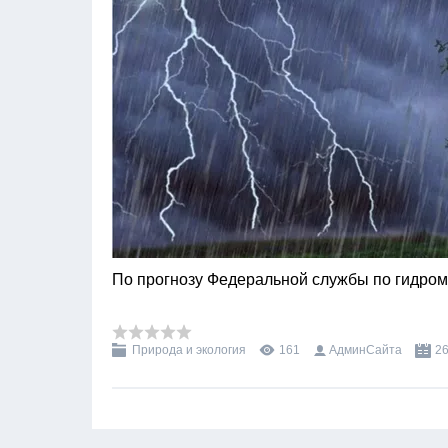
По прогнозу Федеральной службы по гидро
Природа и экология
161
АдминСайта
26