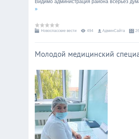
Видимо администрация района всерьёз дум
»
Новоспасские вести
494
АдминСайта
2
Молодой медицинский специа