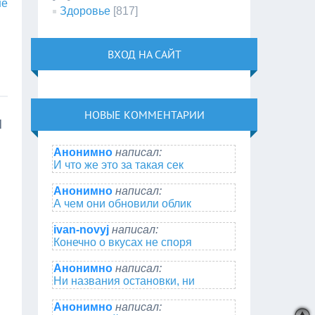
ше
Здоровье
[817]
ВХОД НА САЙТ
НОВЫЕ КОММЕНТАРИИ
ы
Анонимно
написал:
И что же это за такая сек
Анонимно
написал:
А чем они обновили облик
ivan-novyj
написал:
Конечно о вкусах не споря
Анонимно
написал:
Ни названия остановки, ни
Анонимно
написал: