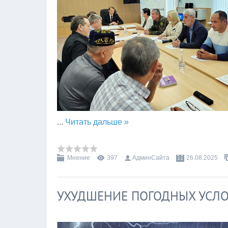
...
Читать дальше »
Мнение
397
АдминСайта
26.08.2025
УХУДШЕНИЕ ПОГОДНЫХ УСЛ