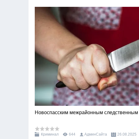
Новоспасским межрайонным следственным
Криминал
644
АдминСайта
26.08.2025