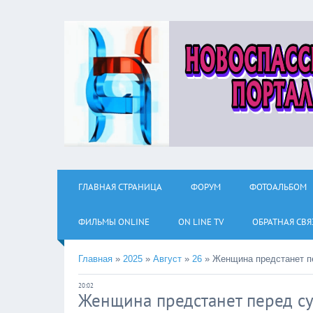
ГЛАВНАЯ СТРАНИЦА
ФОРУМ
ФОТОАЛЬБОМ
ФИЛЬМЫ ОNLINE
ON LINE TV
ОБРАТНАЯ СВЯ
Главная
»
2025
»
Август
»
26
»
Женщина предстанет п
20:02
Женщина предстанет перед су