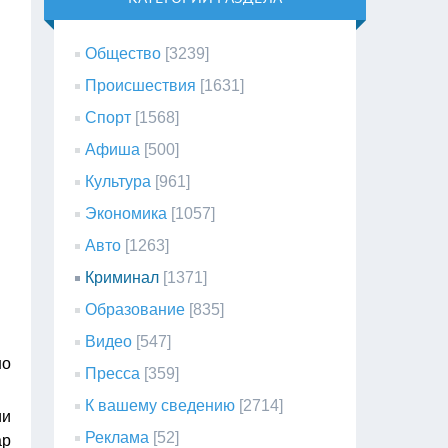
Общество
[3239]
Происшествия
[1631]
Спорт
[1568]
Афиша
[500]
Культура
[961]
Экономика
[1057]
Авто
[1263]
Криминал
[1371]
Образование
[835]
Видео
[547]
но
Пресса
[359]
К вашему сведению
[2714]
ии
Реклама
[52]
ар