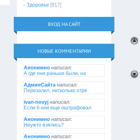
Здоровье
[817]
ВХОД НА САЙТ
НОВЫЕ КОММЕНТАРИИ
Анонимно
написал:
А где они раньше были, на
АдминСайта
написал:
Перезалил, несколько отре
ivan-novyj
написал:
Если б они еще оштрафовал
Анонимно
написал:
Неужто взялись?
Анонимно
написал: