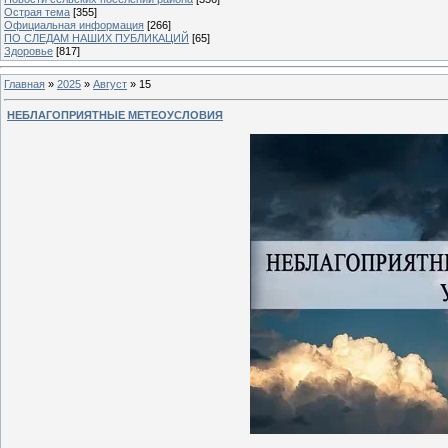
Острая тема
[355]
Официальная информация
[266]
ПО СЛЕДАМ НАШИХ ПУБЛИКАЦИЙ
[65]
Здоровье
[817]
Главная
»
2025
»
Август
»
15
НЕБЛАГОПРИЯТНЫЕ МЕТЕОУСЛОВИЯ