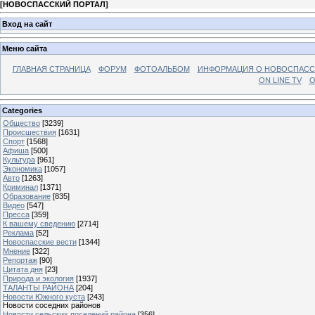
[
НОВОСПАССКИЙ ПОРТАЛ
]
Вход на сайт
Меню сайта
ГЛАВНАЯ СТРАНИЦА
ФОРУМ
ФОТОАЛЬБОМ
ИНФОРМАЦИЯ О НОВОСПАС
ON LINE TV
О
Categories
Общество
[3239]
Происшествия
[1631]
Спорт
[1568]
Афиша
[500]
Культура
[961]
Экономика
[1057]
Авто
[1263]
Криминал
[1371]
Образование
[835]
Видео
[547]
Пресса
[359]
К вашему сведению
[2714]
Реклама
[52]
Новоспасские вести
[1344]
Мнение
[322]
Репортаж
[90]
Цитата дня
[23]
Природа и экология
[1937]
ТАЛАНТЫ РАЙОНА
[204]
Новости Южного куста
[243]
Новости соседних районов
Новости сельских поселений района
[356]