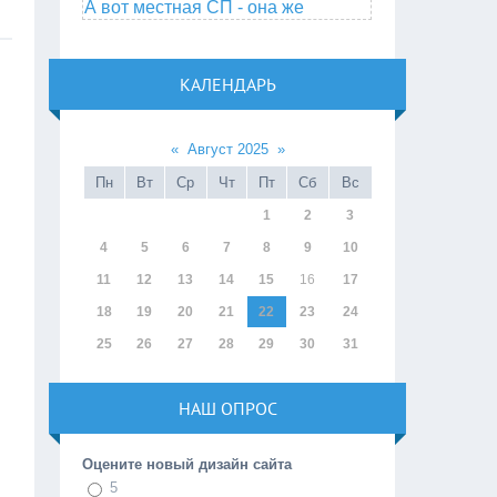
А вот местная СП - она же
КАЛЕНДАРЬ
«
Август 2025
»
Пн
Вт
Ср
Чт
Пт
Сб
Вс
1
2
3
4
5
6
7
8
9
10
11
12
13
14
15
16
17
18
19
20
21
22
23
24
25
26
27
28
29
30
31
НАШ ОПРОС
Оцените новый дизайн сайта
5