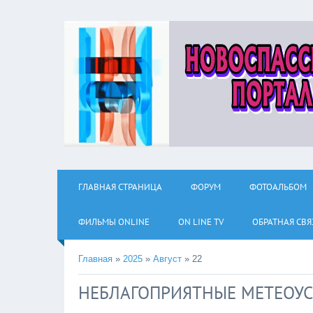
ГЛАВНАЯ СТРАНИЦА
ФОРУМ
ФОТОАЛЬБОМ
ФИЛЬМЫ ОNLINE
ON LINE TV
ОБРАТНАЯ СВЯ
Главная
»
2025
»
Август
»
22
НЕБЛАГОПРИЯТНЫЕ МЕТЕОУ