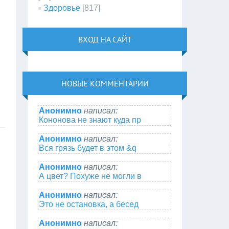
Здоровье
[817]
ВХОД НА САЙТ
НОВЫЕ КОММЕНТАРИИ
Анонимно
написал:
Кононова не знают куда пр
Анонимно
написал:
Вся грязь будет в этом &q
Анонимно
написал:
А цвет? Похуже не могли в
Анонимно
написал:
Это не остановка, а бесед
Анонимно
написал: