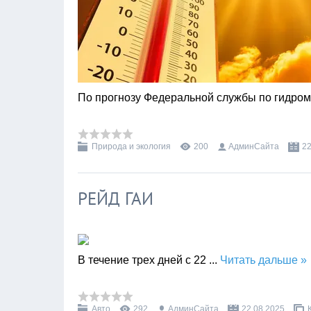
По прогнозу Федеральной службы по гидро
Природа и экология
200
АдминСайта
22
РЕЙД ГАИ
В течение трех дней с 22
...
Читать дальше »
Авто
292
АдминСайта
22.08.2025