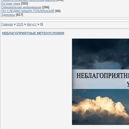
Острая тема
[355]
Официальная информация
[266]
ПО СЛЕДАМ НАШИХ ПУБЛИКАЦИЙ
[65]
Здоровье
[817]
Главная
»
2025
»
Август
»
11
НЕБЛАГОПРИЯТНЫЕ МЕТЕОУСЛОВИЯ