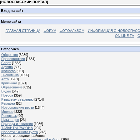
[
НОВОСПАССКИЙ ПОРТАЛ
]
Вход на сайт
Меню сайта
ГЛАВНАЯ СТРАНИЦА
ФОРУМ
ФОТОАЛЬБОМ
ИНФОРМАЦИЯ О НОВОСПАС
ON LINE TV
О
Categories
Общество
[3239]
Происшествия
[1631]
Спорт
[1568]
Афиша
[500]
Культура
[961]
Экономика
[1056]
Авто
[1261]
Криминал
[1371]
Образование
[835]
Видео
[547]
Пресса
[359]
К вашему сведению
[2714]
Реклама
[52]
Новоспасские вести
[1344]
Мнение
[322]
Репортаж
[90]
Цитата дня
[23]
Природа и экология
[1936]
ТАЛАНТЫ РАЙОНА
[204]
Новости Южного куста
[243]
Новости соседних районов
Новости сельских поселений района
[356]