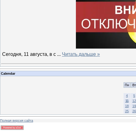
Сегодня, 11 августа, в с
...
Читать дальше »
Calendar
Пн
Вт
4
5
11
12
18
19
25
26
Полная версия сайта