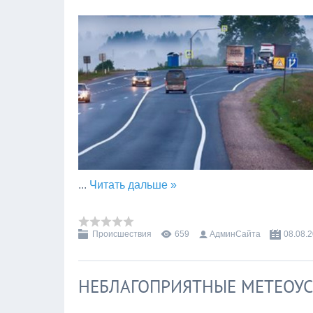
...
Читать дальше »
Происшествия
659
АдминСайта
08.08.
НЕБЛАГОПРИЯТНЫЕ МЕТЕОУ