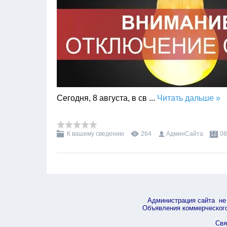
Сегодня, 8 августа, в св
...
Читать дальше »
К вашему сведению
264
АдминСайта
08
Администрация сайта не 
Объявления коммерческого 
Свя