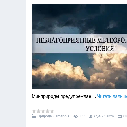
Минприроды предупреждае
...
Читать дальш
Природа и экология
177
АдминСайта
08