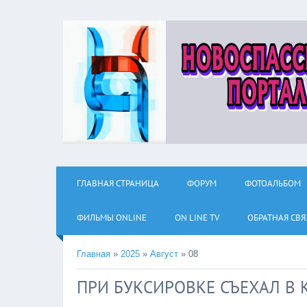
ГЛАВНАЯ СТРАНИЦА
ФОРУМ
ФОТОАЛЬБОМ
ФИЛЬМЫ ОNLINE
ON LINE TV
ОБРАТНАЯ СВЯ
Главная
»
2025
»
Август
»
08
ПРИ БУКСИРОВКЕ СЪЕХАЛ В 