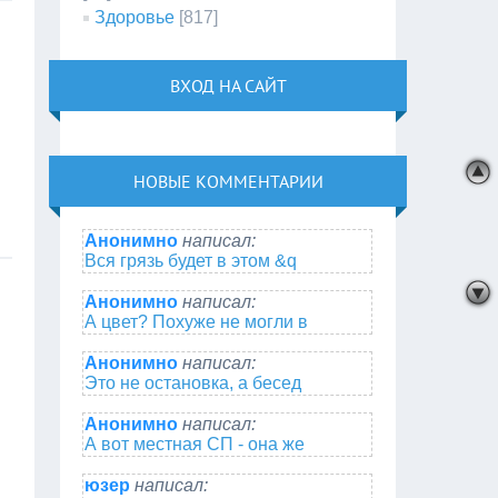
Здоровье
[817]
ВХОД НА САЙТ
НОВЫЕ КОММЕНТАРИИ
Анонимно
написал:
Вся грязь будет в этом &q
Анонимно
написал:
А цвет? Похуже не могли в
Анонимно
написал:
Это не остановка, а бесед
Анонимно
написал:
А вот местная СП - она же
юзер
написал: