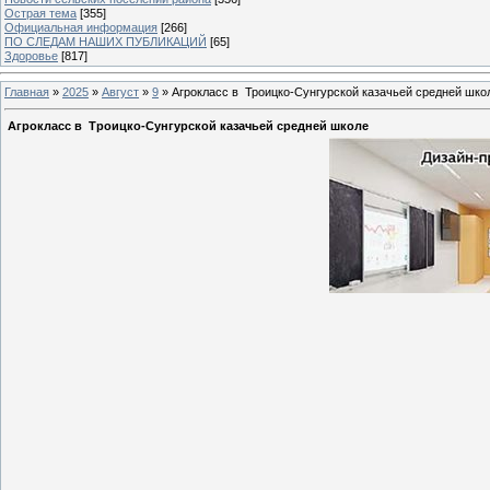
Острая тема
[355]
Официальная информация
[266]
ПО СЛЕДАМ НАШИХ ПУБЛИКАЦИЙ
[65]
Здоровье
[817]
Главная
»
2025
»
Август
»
9
» Агрокласс в Троицко-Сунгурской казачьей средней шко
Агрокласс в Троицко-Сунгурской казачьей средней школе