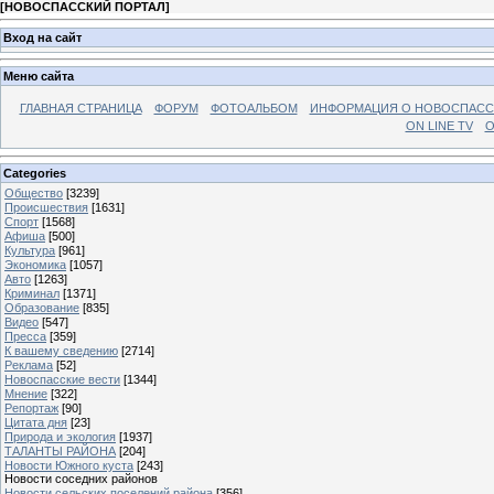
[
НОВОСПАССКИЙ ПОРТАЛ
]
Вход на сайт
Меню сайта
ГЛАВНАЯ СТРАНИЦА
ФОРУМ
ФОТОАЛЬБОМ
ИНФОРМАЦИЯ О НОВОСПАС
ON LINE TV
О
Categories
Общество
[3239]
Происшествия
[1631]
Спорт
[1568]
Афиша
[500]
Культура
[961]
Экономика
[1057]
Авто
[1263]
Криминал
[1371]
Образование
[835]
Видео
[547]
Пресса
[359]
К вашему сведению
[2714]
Реклама
[52]
Новоспасские вести
[1344]
Мнение
[322]
Репортаж
[90]
Цитата дня
[23]
Природа и экология
[1937]
ТАЛАНТЫ РАЙОНА
[204]
Новости Южного куста
[243]
Новости соседних районов
Новости сельских поселений района
[356]