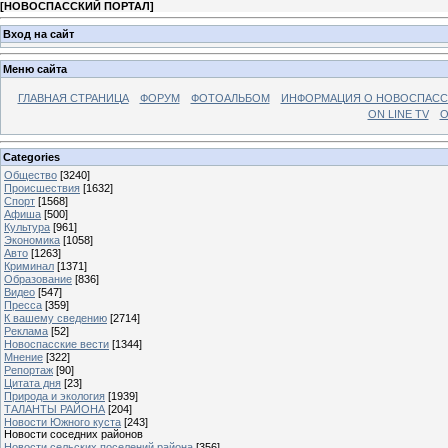
[
НОВОСПАССКИЙ ПОРТАЛ
]
Вход на сайт
Меню сайта
ГЛАВНАЯ СТРАНИЦА
ФОРУМ
ФОТОАЛЬБОМ
ИНФОРМАЦИЯ О НОВОСПАС
ON LINE TV
О
Categories
Общество
[3240]
Происшествия
[1632]
Спорт
[1568]
Афиша
[500]
Культура
[961]
Экономика
[1058]
Авто
[1263]
Криминал
[1371]
Образование
[836]
Видео
[547]
Пресса
[359]
К вашему сведению
[2714]
Реклама
[52]
Новоспасские вести
[1344]
Мнение
[322]
Репортаж
[90]
Цитата дня
[23]
Природа и экология
[1939]
ТАЛАНТЫ РАЙОНА
[204]
Новости Южного куста
[243]
Новости соседних районов
Новости сельских поселений района
[356]