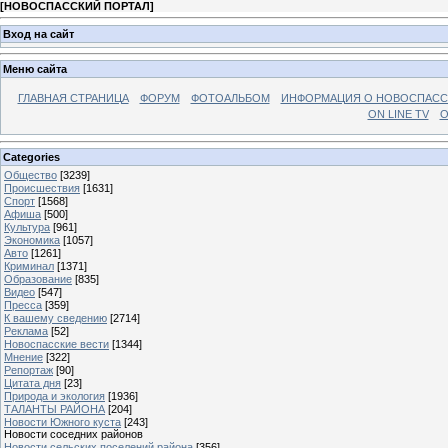
[
НОВОСПАССКИЙ ПОРТАЛ
]
Вход на сайт
Меню сайта
ГЛАВНАЯ СТРАНИЦА
ФОРУМ
ФОТОАЛЬБОМ
ИНФОРМАЦИЯ О НОВОСПАС
ON LINE TV
О
Categories
Общество
[3239]
Происшествия
[1631]
Спорт
[1568]
Афиша
[500]
Культура
[961]
Экономика
[1057]
Авто
[1261]
Криминал
[1371]
Образование
[835]
Видео
[547]
Пресса
[359]
К вашему сведению
[2714]
Реклама
[52]
Новоспасские вести
[1344]
Мнение
[322]
Репортаж
[90]
Цитата дня
[23]
Природа и экология
[1936]
ТАЛАНТЫ РАЙОНА
[204]
Новости Южного куста
[243]
Новости соседних районов
Новости сельских поселений района
[356]