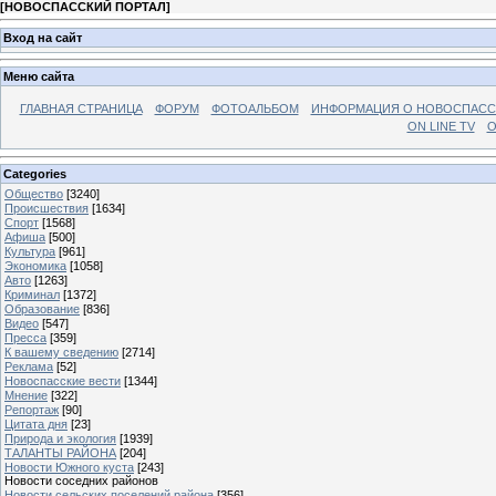
[
НОВОСПАССКИЙ ПОРТАЛ
]
Вход на сайт
Меню сайта
ГЛАВНАЯ СТРАНИЦА
ФОРУМ
ФОТОАЛЬБОМ
ИНФОРМАЦИЯ О НОВОСПАС
ON LINE TV
О
Categories
Общество
[3240]
Происшествия
[1634]
Спорт
[1568]
Афиша
[500]
Культура
[961]
Экономика
[1058]
Авто
[1263]
Криминал
[1372]
Образование
[836]
Видео
[547]
Пресса
[359]
К вашему сведению
[2714]
Реклама
[52]
Новоспасские вести
[1344]
Мнение
[322]
Репортаж
[90]
Цитата дня
[23]
Природа и экология
[1939]
ТАЛАНТЫ РАЙОНА
[204]
Новости Южного куста
[243]
Новости соседних районов
Новости сельских поселений района
[356]