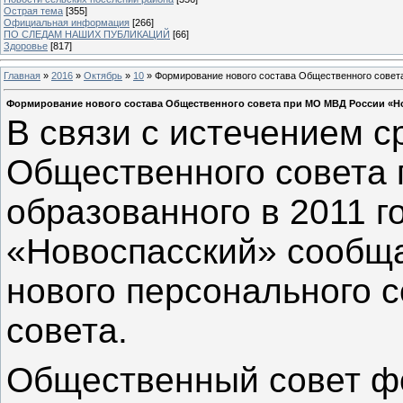
Острая тема
[355]
Официальная информация
[266]
ПО СЛЕДАМ НАШИХ ПУБЛИКАЦИЙ
[66]
Здоровье
[817]
Главная
»
2016
»
Октябрь
»
10
» Формирование нового состава Общественного совет
Формирование нового состава Общественного совета при МО МВД России «Н
В связи с истечением 
Общественного совета 
образованного в 2011 
«Новоспасский» сообщ
нового персонального 
совета.
Общественный совет ф