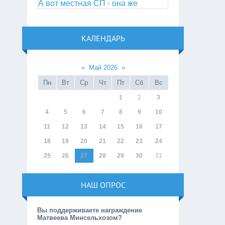
А вот местная СП - она же
КАЛЕНДАРЬ
«
Май 2026
»
Пн
Вт
Ср
Чт
Пт
Сб
Вс
1
2
3
4
5
6
7
8
9
10
11
12
13
14
15
16
17
18
19
20
21
22
23
24
25
26
27
28
29
30
31
НАШ ОПРОС
Вы поддерживаете награждение
Матвеева Минсельхозом?