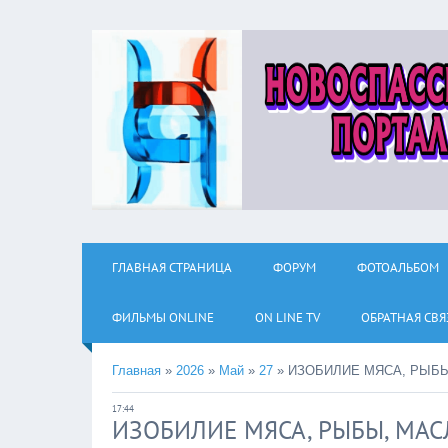
ГЛАВНАЯ СТРАНИЦА
ФОРУМ
ФОТОАЛЬБОМ
ФИЛЬМЫ ОNLINE
ON LINE TV
ОБРАТНАЯ СВЯ
Главная
»
2026
»
Май
»
27
»
ИЗОБИЛИЕ МЯСА, РЫБ
17:44
ИЗОБИЛИЕ МЯСА, РЫБЫ, МАС