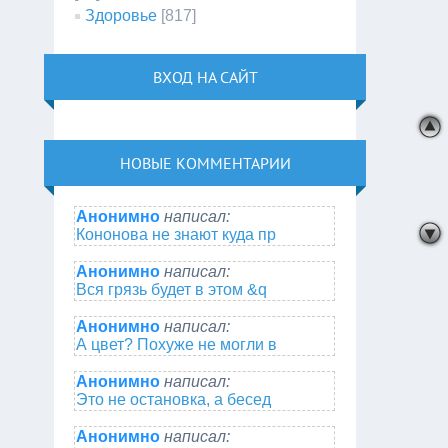
Здоровье
[817]
ВХОД НА САЙТ
НОВЫЕ КОММЕНТАРИИ
Анонимно
написал:
Кононова не знают куда пр
Анонимно
написал:
Вся грязь будет в этом &q
Анонимно
написал:
А цвет? Похуже не могли в
Анонимно
написал:
Это не остановка, а бесед
Анонимно
написал: