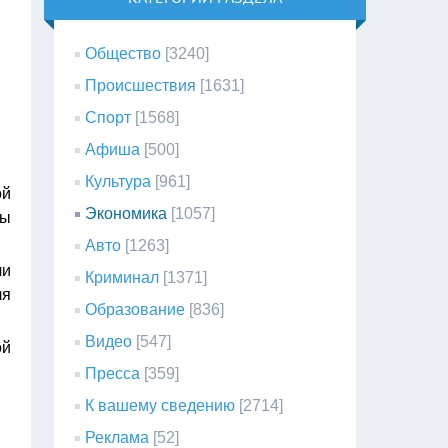
Общество
[3240]
Происшествия
[1631]
Спорт
[1568]
Афиша
[500]
Культура
[961]
ой
Экономика
[1057]
ны
Авто
[1263]
чи
Криминал
[1371]
ля
Образование
[836]
Видео
[547]
ой
Пресса
[359]
К вашему сведению
[2714]
Реклама
[52]