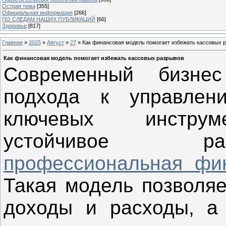
Острая тема
[355]
Официальная информация
[266]
ПО СЛЕДАМ НАШИХ ПУБЛИКАЦИЙ
[66]
Здоровье
[817]
Главная
»
2025
»
Август
»
27
» Как финансовая модель помогает избежать кассовых 
Как финансовая модель помогает избежать кассовых разрывов
Современный бизнес 
подхода к управлен
ключевых инструм
устойчивое раз
профессиональная фи
Такая модель позволяе
доходы и расходы, а 