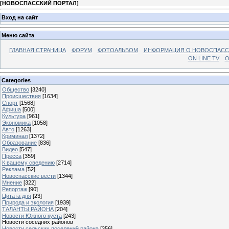
[
НОВОСПАССКИЙ ПОРТАЛ
]
Вход на сайт
Меню сайта
ГЛАВНАЯ СТРАНИЦА
ФОРУМ
ФОТОАЛЬБОМ
ИНФОРМАЦИЯ О НОВОСПАС
ON LINE TV
О
Categories
Общество
[3240]
Происшествия
[1634]
Спорт
[1568]
Афиша
[500]
Культура
[961]
Экономика
[1058]
Авто
[1263]
Криминал
[1372]
Образование
[836]
Видео
[547]
Пресса
[359]
К вашему сведению
[2714]
Реклама
[52]
Новоспасские вести
[1344]
Мнение
[322]
Репортаж
[90]
Цитата дня
[23]
Природа и экология
[1939]
ТАЛАНТЫ РАЙОНА
[204]
Новости Южного куста
[243]
Новости соседних районов
Новости сельских поселений района
[356]