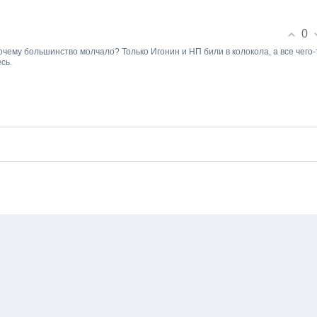
0
почему большинство молчало? Только Игонин и НП били в колокола, а все чего-
сь.