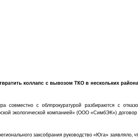
твратить коллапс с вывозом ТКО в нескольких район
ра совместно с облпрокуратурой разбираются с отказ
ской экологической компанией» (ООО «СимбЭК») договор
регионального заксобрания руководство «Юга» заявляло, ч