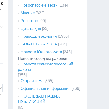
 к
Новоспасские вести
[1344]
и,
Мнение
[322]
Репортаж
[90]
го
Цитата дня
[23]
Природа и экология
[1936]
ТАЛАНТЫ РАЙОНА
[204]
Новости Южного куста
[243]
Новости соседних районов
Новости сельских поселений
района
[356]
Острая тема
[355]
Официальная информация
[266]
ПО СЛЕДАМ НАШИХ
.
ПУБЛИКАЦИЙ
[65]