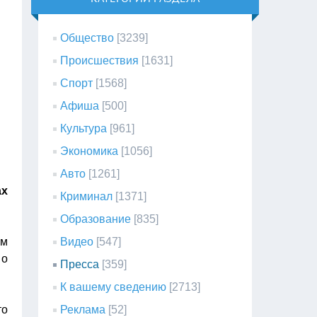
Общество
[3239]
Происшествия
[1631]
Спорт
[1568]
Афиша
[500]
Культура
[961]
Экономика
[1056]
Авто
[1261]
ах
Криминал
[1371]
Образование
[835]
ом
Видео
[547]
 о
Пресса
[359]
К вашему сведению
[2713]
то
Реклама
[52]