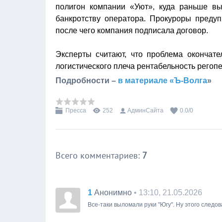
полигон компании «Уют», куда раньше вы
банкротству оператора. Прокуроры предуп
после чего компания подписала договор.
Эксперты считают, что проблема окончат
логистического плеча рентабельность регоп
Подробности –
в материале «Ъ-Волга
»
Пресса
252
АдминСайта
0.0
/
0
Всего комментариев
:
7
1
• 13:10, 21.05.2026
Анонимно
Все-таки выломали руки "Югу". Ну этого следов