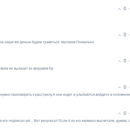
0
0
за наши же деньги будем травиться мусором.Гениально.
0
атвеев не вылазит из форумов Ер
0
,нужно приговорить к расстрелу.А они ходят и улыбаются,войдите в положени
0
 кто подписал акт... Вот результат! Если б из его кармана высчитали, думаю, 